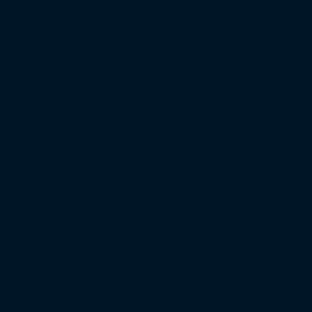
belegen die Sachsen den 2. Platz der 3. Liga bei der Sta
Neue Zuschauer-Bestwerte für Braunschweig, Fürth, 
Autor:
Christian Link
Quelle:
Die falsche 9
Weitere Artikel ansehen
Vorheriger Beitrag
Neue Zuschauer-Bestwerte für Braunschw
Nächster Beitrag
Februar-Tabellen: Leverkusen, St. Pauli, 
VERMARKTUNGSPARTNER
FUSSBALL IM FREE-TV
Montag