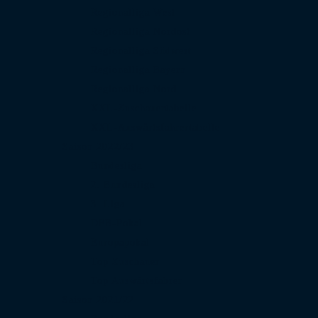
Regionalliga West
Regionalliga Nordost
Regionalliga Südwest
Regionalliga Bayern
Regionalliga Nord
XXL-Zuschauertabelle
XXL-Auswärtsfahrertabelle
Saison 2022/23
Bundesliga
2. Bundesliga
3. Liga
DFB-Pokal
Europapokal
Top Zuschauer
Top Auswärtsfahrer
Saison 2021/22