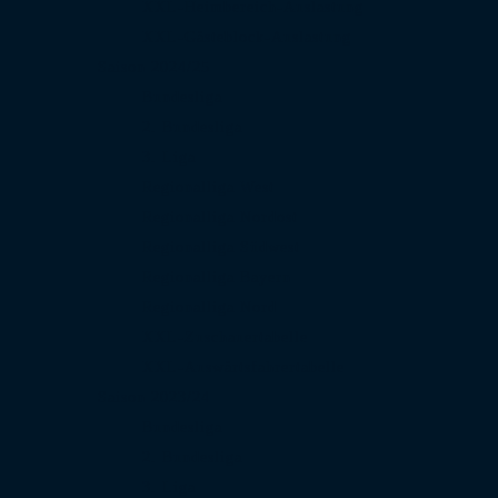
XXL-Heimbereich-Auslastung
XXL-Gästeblock-Auslastung
Saison 2024/25
Bundesliga
2. Bundesliga
3. Liga
Regionalliga West
Regionalliga Nordost
Regionalliga Südwest
Regionalliga Bayern
Regionalliga Nord
XXL-Zuschauertabelle
XXL-Auswärtsfahrertabelle
Saison 2023/24
Bundesliga
2. Bundesliga
3. Liga