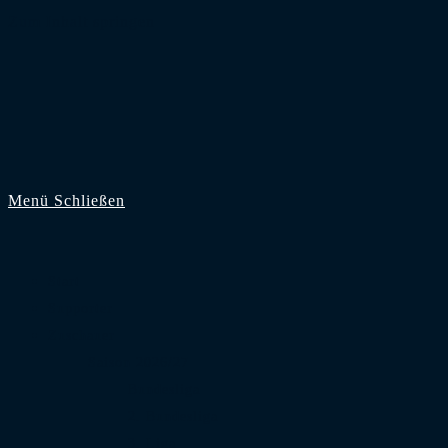
Zum Inhalt springen
Menü
Schließen
Start
Supporter
Zuschauer
Saison 2026/27
Bundesliga
2. Bundesliga
3. Liga