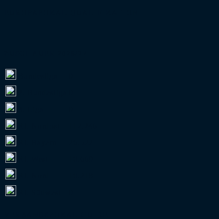
EUROPAPOKAL-QUALIFIKATION
ZUSCHAUER 2026/27
Bundesliga
0
2. Bundesliga
0
3. Liga
0
RL Nordost
112.246
RL Bayern
26.522
RL West
10.669
RL Nord
10.218
RL Südwest
0
VERBANDSPOKAL-GUIDE