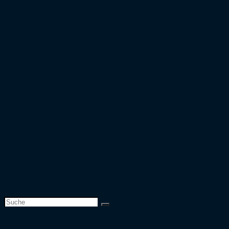
Bundesliga
2. Bundesliga
Saison 2019/20
Bundesliga
2. Bundesliga
3. Liga
DFB-Pokal
Europapokal
Top 50 Zuschauer
Top 25 Auswärtsfahrer
Europapokal
Verbandspokal
Team
Website-Suche umschalten