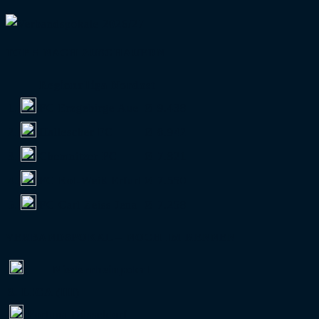
TOP 5 NACH ZUSCHAUERN
Regionalliga Nordost
1.
FC Erzgebirge Aue
Ø 9.438
2.
Hallescher FC
Ø 8.942
3.
Chemnitzer FC
Ø 7.821
4.
FC Rot-Weiß Erfurt
Ø 7.550
5.
FC Carl Zeiss Jena
Ø 7.258
VERBANDSPOKAL – NOCH IM RENNEN
Niederrheinpokal
3. LIGA (III)
Fortuna Düsseldorf