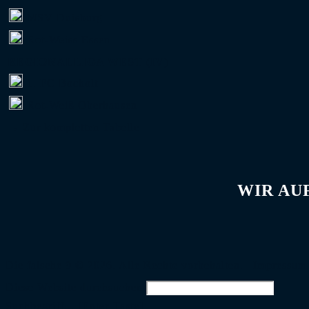
MSV Duisburg
Rot-Weiss Essen
REGIONALLIGA WEST (IV)
1. FC Bocholt
Rot-Weiß Oberhausen
→ Zur kompletten Tabelle
WIR AU
Die falsche 9 © 2026. Alle Rechte vorbehalten. |
Impressum
Diese Website durchsuchen
Suchbegriff... [Enter-Taste]