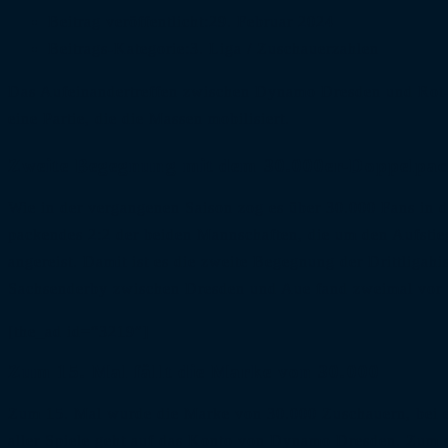
Beitrag veröffentlicht:
29. Februar 2024
Beitrags-Kategorie:
3. Liga
/
Zuschauerzahlen
Das Aufeinandertreffen zwischen Dynamo Dresden und Rot-We
eine Partie, die die Massen mobilisiert.
Zweite Begegnung mit dem 30.000er-Doppelpa
Wie in der vergangenen Saison zog es über 30.000 Fans in 
packendes 2:2 der beiden Mannschaften, die um den Aufstie
angereist. Damit ist es die zweite Begegnung der Drittligah
Sachsenderby zwischen Dresden und Aue fand zweimal vor ü
[the_ad id=“3219″]
Zum 15. Mal fällt die Marke von 30.000
Zum 15. Mal wurde die Marke von 30.000 Zuschauern, bei ei
aller Spiele geht auf das Konto von Dynamo Dresden. Zum s