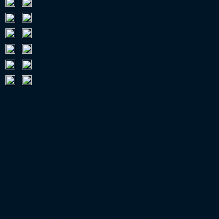
-
31.002
15/15, 37. Spieltag
-
30.808
22/23, 25. Spieltag
-
30.699
22/23, 31. Spieltag
-
30.456
23/24, 14. Spieltag
-
30.387
23/24, 27. Spieltag
-
30.322
22/23, 38. Spieltag
Neben Dynamo Dresden reiht sich der 1. FC Kaiserslautern 
40.000 Zuschauern. Zwei Heimspiele von RB Leipzig und ei
[the_ad id=“3219″]
Heimbereich zu 94 Prozent ausgelastet
Noch mehr Dresdner Heimspiele vor über 30.000 Zuschauern 
3. Liga. Durchschnittlich 28.009 Zuschauer zieht es zu den
Deutschlandweit spielen nur 20 Vereine vor mehr Zusc
restlos ausverkauft.
Mit einer Stadionauslastung von 89 P