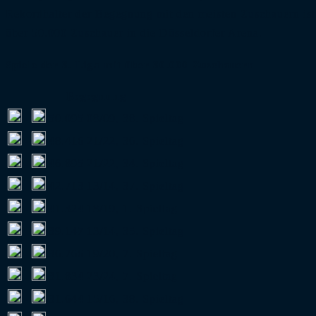
Rekordhalter der Begegnung mit den meisten Zuschauern ist 
über 50.000 Zuschauer in die Düsseldorfer Arena.
Spiele der 3. Liga mit über 30.000 Zuschauern
Begegnung
-
50.095
08/09, 38. Spieltag
-
48.416
21/22, 36. Spieltag
-
46.895
21/22, 34. Spieltag
-
42.713
13/14, 37. Spieltag
-
41.324
18/19, 1. Spieltag
-
39.147
13/14, 35. Spieltag
-
36.766
19/20, 7. Spieltag
-
31.834
23/24, 7. Spieltag
-
31.644
15/16, 38. Spieltag