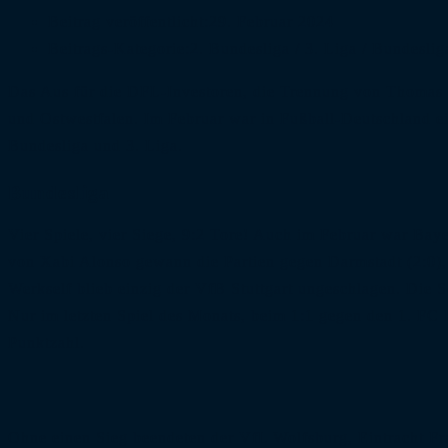
Beitrag veröffentlicht:
29. Februar 2024
Beitrags-Kategorie:
2. Bundesliga
/
3. Liga
/
Bundeslig
Das Aus für die DFL-Investoren, die Trennung von Thomas 
und Ostwestfalen. Im Februar war in Fußball-Deutschland ein
Bundesliga und 3. Liga.
Bundesliga
Vier Spiele, vier Siege, 9:2 Tore! Auch im Februar war Ba
von Xabi Alonso gewann die Partien gegen Darmstadt (2:0)
Werkself blieb einzig der VfB Stuttgart ungeschlagen. Die 
Nur im letzten Spiel des Monats, beim 1:1 gegen den 1. FC 
Punktzahl.
Ohne einen Sieg beendeten der VfL Wolfsburg, Eintracht Fr