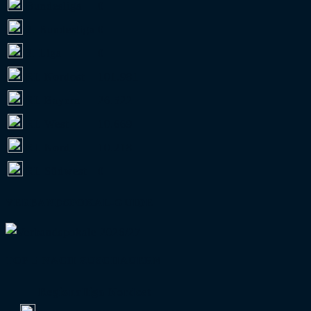
Bundesliga
0
2. Bundesliga
0
3. Liga
0
RL Nordost
101.981
RL Bayern
26.522
RL West
10.669
RL Nord
10.218
RL Südwest
0
VERBANDSPOKAL-GUIDE
TOP 5 NACH ZUSCHAUERN
Regionalliga Nordost