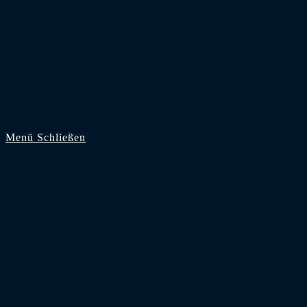
Zum Inhalt springen
Menü
Schließen
Start
Supporter
Zuschauer
Saison 2026/27
Bundesliga
2. Bundesliga
3. Liga