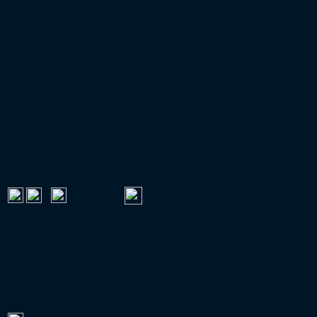
Weitere Artikel ansehen
Vorheriger Beitrag
Alle Zweitliga-Torschützen im Februar
Nächster Beitrag
Alle Drittliga-Torschützen im Februar
VERMARKTUNGSPARTNER
FUSSBALL IM FREE-TV
Donnerstag
:
19:00 Uhr
EUROPAPOKAL-QUALIFIKATION
ZUSCHAUER 2026/27