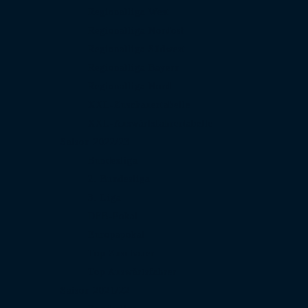
Regionalliga West
Regionalliga Nordost
Regionalliga Südwest
Regionalliga Bayern
Regionalliga Nord
XXL-Zuschauertabelle
XXL-Auswärtsfahrertabelle
Saison 2022/23
Bundesliga
2. Bundesliga
3. Liga
DFB-Pokal
Europapokal
Top Zuschauer
Top Auswärtsfahrer
Saison 2021/22