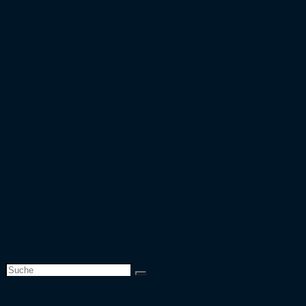
Bundesliga
2. Bundesliga
Saison 2019/20
Bundesliga
2. Bundesliga
3. Liga
DFB-Pokal
Europapokal
Top 50 Zuschauer
Top 25 Auswärtsfahrer
Europapokal
Verbandspokal
Team
Website-Suche umschalten