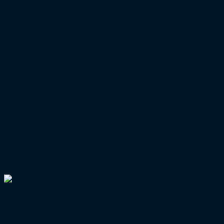
Foto: cr-fotos.de
Zwangsabstieg von 1860 München: Welcher V