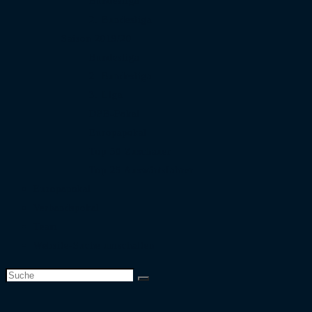
Bundesliga
2. Bundesliga
Saison 2019/20
Bundesliga
2. Bundesliga
3. Liga
DFB-Pokal
Europapokal
Top 50 Zuschauer
Top 25 Auswärtsfahrer
Europapokal
Verbandspokal
Team
Website-Suche umschalten