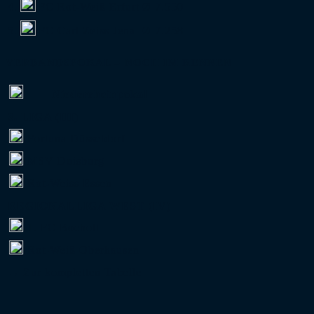
4.
FC Rot-Weiß Erfurt
Ø 7.550
5.
FC Carl Zeiss Jena
Ø 7.258
VERBANDSPOKAL – NOCH IM RENNEN
Niederrheinpokal
3. LIGA (III)
Fortuna Düsseldorf
MSV Duisburg
Rot-Weiss Essen
REGIONALLIGA WEST (IV)
1. FC Bocholt
Rot-Weiß Oberhausen
→ Zur kompletten Tabelle