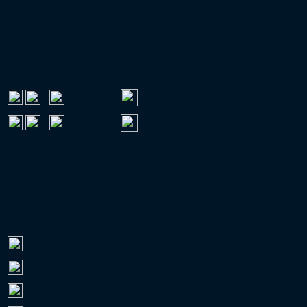
FUSSBALL IM FREE-TV
Samstag
:
14:30 Uhr
:
20:30 Uhr
EUROPAPOKAL-QUALIFIKATION
ZUSCHAUER 2026/27
Bundesliga
0
2. Bundesliga
0
3. Liga
0