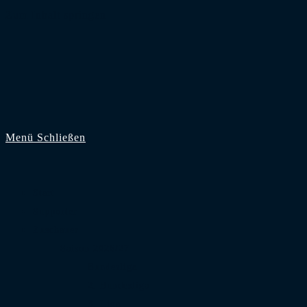
Zum Inhalt springen
Menü
Schließen
Start
Supporter
Zuschauer
Saison 2026/27
Bundesliga
2. Bundesliga
3. Liga