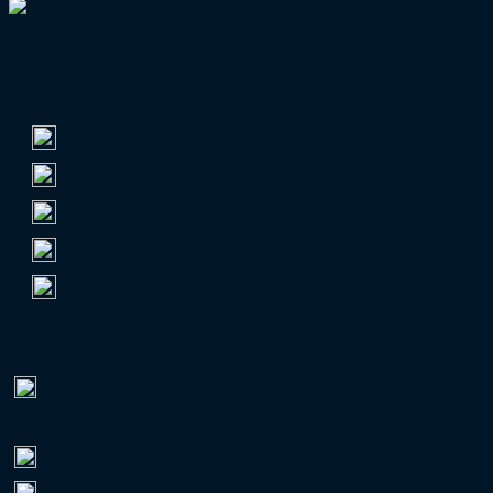
TOP 5 NACH ZUSCHAUERN
Regionalliga Nordost
1.
FC Erzgebirge Aue
Ø 9.438
2.
Hallescher FC
Ø 8.942
3.
Chemnitzer FC
Ø 7.821
4.
FC Rot-Weiß Erfurt
Ø 7.550
5.
FC Carl Zeiss Jena
Ø 7.258
VERBANDSPOKAL – NOCH IM RENNEN
Niederrheinpokal
3. LIGA (III)
Fortuna Düsseldorf