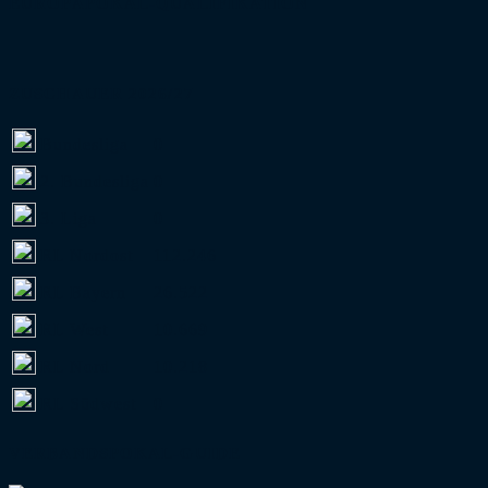
EUROPAPOKAL-QUALIFIKATION
ZUSCHAUER 2026/27
Bundesliga
0
2. Bundesliga
0
3. Liga
0
RL Nordost
112.246
RL Bayern
26.522
RL West
10.669
RL Nord
10.218
RL Südwest
0
VERBANDSPOKAL-GUIDE