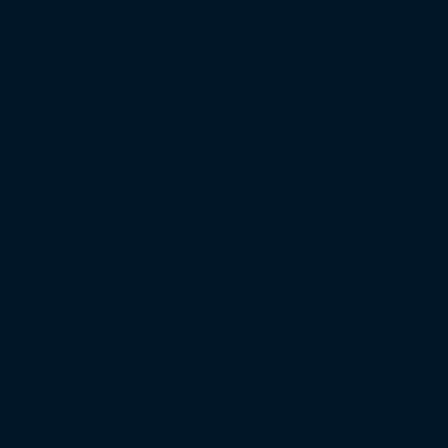
Regionalliga Nordost
Regionalliga Südwest
Regionalliga Bayern
Regionalliga West
Regionalliga Nord
Saison 2025/26
Bundesliga
2. Bundesliga
3. Liga
Regionalliga West
Regionalliga Nordost
Regionalliga Südwest
Regionalliga Bayern
Regionalliga Nord
XXL-Zuschauertabelle
XXL-Auswärtsfahrertabelle