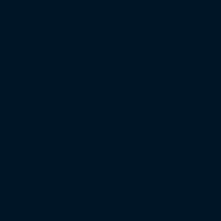
XXL-Heimbereich-Auslastung
XXL-Gästeblock-Auslastung
Saison 2024/25
Bundesliga
2. Bundesliga
3. Liga
Regionalliga West
Regionalliga Nordost
Regionalliga Südwest
Regionalliga Bayern
Regionalliga Nord
XXL-Zuschauertabelle
XXL-Auswärtsfahrertabelle
Saison 2023/24
Bundesliga
2. Bundesliga
3. Liga