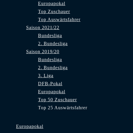
Europapokal
Top Zuschauer
Top Auswärtsfahrer
Saison 2021/22
Bundesliga
2. Bundesliga
Saison 2019/20
Bundesliga
2. Bundesliga
3. Liga
DFB-Pokal
Europapokal
Top 50 Zuschauer
Top 25 Auswärtsfahrer
Europapokal