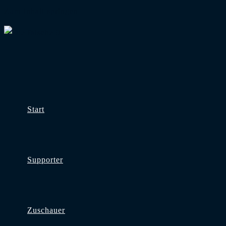
Zum Inhalt springen
Start
Supporter
Zuschauer