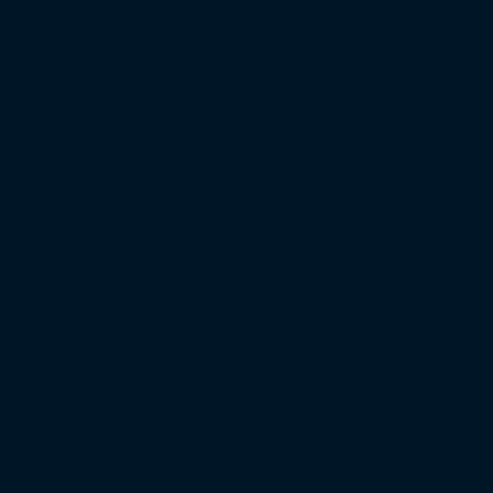
Regionalliga West
Regionalliga Nordost
Regionalliga Südwest
Regionalliga Bayern
Regionalliga Nord
XXL-Zuschauertabelle
XXL-Auswärtsfahrertabelle
XXL-Heimbereich-Auslastung
XXL-Gästeblock-Auslastung
Saison 2024/25
Bundesliga
2. Bundesliga
3. Liga
Regionalliga West
Regionalliga Nordost
Regionalliga Südwest
Regionalliga Bayern