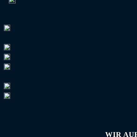
5.
Chemnitzer FC
5.639
VERBANDSPOKAL – NOCH IM RENNEN
Niederrheinpokal
3. LIGA (III)
Fortuna Düsseldorf
MSV Duisburg
Rot-Weiss Essen
REGIONALLIGA WEST (IV)
1. FC Bocholt
Rot-Weiß Oberhausen
→ Zur kompletten Tabelle
WIR AU