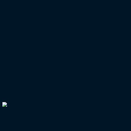
Foto: Inkognito Ingolstadt
3. Liga 22/23: Zuschauer- und Auswärtsfahrer