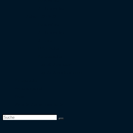
Bundesliga
2. Bundesliga
Saison 2019/20
Bundesliga
2. Bundesliga
3. Liga
DFB-Pokal
Europapokal
Top 50 Zuschauer
Top 25 Auswärtsfahrer
Europapokal
Verbandspokal
Team
Website-Suche umschalten