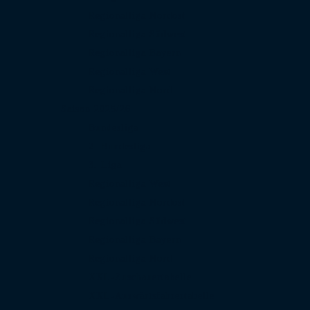
Regionalliga Nordost
Regionalliga Südwest
Regionalliga Bayern
Regionalliga West
Regionalliga Nord
Saison 2025/26
Bundesliga
2. Bundesliga
3. Liga
Regionalliga West
Regionalliga Nordost
Regionalliga Südwest
Regionalliga Bayern
Regionalliga Nord
XXL-Zuschauertabelle
XXL-Auswärtsfahrertabelle