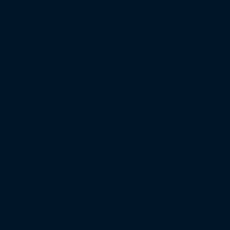
Zuschauer- und Auswärtsfahrertabelle
In der Zuschauertabelle geht tauschen Mannheim und Aue so
klettern Osnabrück und Meppen. Beide Tabellen findet ihr hi
Zuschauer- und Auswärtsfahrertabelle der 3. Liga 202
Bundesliga 22/23: Zuschauer- und Auswärtsfahrerzahle
2. Bundesliga 22/23: Zuschauer- und Auswärtsfahrerza
Autor:
Christian
Quelle:
Die falsche 9
Weitere Artikel ansehen
Vorheriger Beitrag
2. Bundesliga 22/23: Zuschauer- und Ausw
Nächster Beitrag
Bundesliga 22/23: Zuschauer- und Auswärts