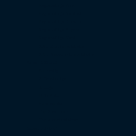
Regionalliga West
Regionalliga Nordost
Regionalliga Südwest
Regionalliga Bayern
Regionalliga Nord
XXL-Zuschauertabelle
XXL-Auswärtsfahrertabelle
Saison 2022/23
Bundesliga
2. Bundesliga
3. Liga
DFB-Pokal
Europapokal
Top Zuschauer
Top Auswärtsfahrer
Saison 2021/22