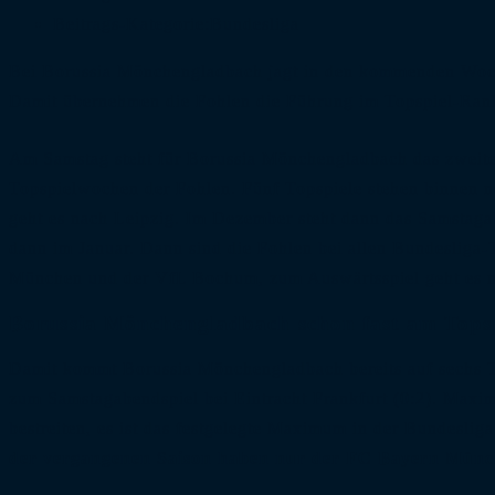
Beitrags-Kategorie:
Bundesliga
Bei Borussia Mönchengladbach jagt in den kommenden Wochen
Damit übernehmen die Fohlen die Führung im Topspiel-Rank
Am Samstag steht für Borussia Mönchengladbach das zweite S
Topspielwochen der Fohlen. Fünf Topspiele stehen binnen 
geht es nach Leipzig. Im Dezember steht dann das Samstag
dann im Januar. Dann sind die Fohlen bei allen Bundesliga-
München und der VfL Bochum, zum Auswärtsspiel geht es 
Borussia Mönchengladbach schon fast am Top
Damit kommt Borussia Mönchengladbach bereits auf sechs Top
zum Samstagabendspiel bei Eintracht Frankfurt (0:2). Maxi
bestreiten, es ist das festgelegte Maximum in der Bundesli
der vergangenen Saison haben nur der FC Bayern Münch