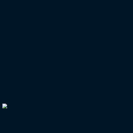
Borussia Mönchengladbach hat die meisten B
Beitrag veröffentlicht:
7. November 2024