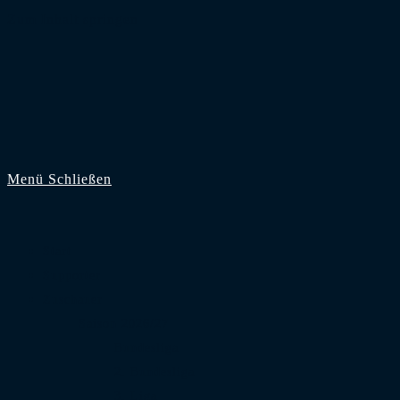
Zum Inhalt springen
Menü
Schließen
Start
Supporter
Zuschauer
Saison 2026/27
Bundesliga
2. Bundesliga
3. Liga