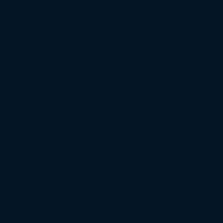
XXL-Heimbereich-Auslastung
XXL-Gästeblock-Auslastung
Saison 2024/25
Bundesliga
2. Bundesliga
3. Liga
Regionalliga West
Regionalliga Nordost
Regionalliga Südwest
Regionalliga Bayern
Regionalliga Nord
XXL-Zuschauertabelle
XXL-Auswärtsfahrertabelle
Saison 2023/24
Bundesliga
2. Bundesliga
3. Liga