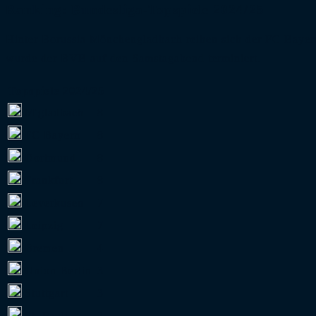
Ranking: Bundesliga-Topspiele 2024/25
Hinter Borussia Mönchengladbach reihen sich der FC Bayer
wurde der BVB auf den Samstagabend terminiert.
Topspiele 2024/25
M'gladbach
8
FC Bayern
8
Dortmund
8
Frankfurt
8
Leverkusen
7
Leipzig
7
Bremen
4
Union Berlin
3
Stuttgart
3
St. Pauli
2