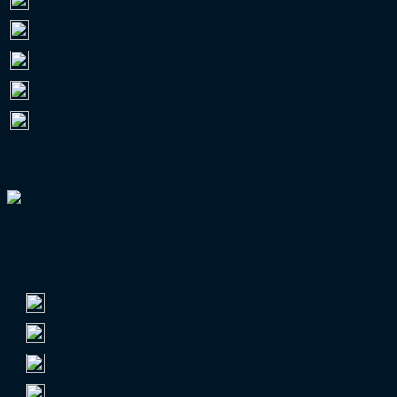
RL Nordost
112.246
RL Bayern
26.522
RL West
10.669
RL Nord
10.218
RL Südwest
0
VERBANDSPOKAL-GUIDE
TOP 5 NACH ZUSCHAUERN
Regionalliga Nordost
1.
FC Erzgebirge Aue
Ø 9.438
2.
Hallescher FC
Ø 8.942
3.
Chemnitzer FC
Ø 7.821
4.
FC Rot-Weiß Erfurt
Ø 7.550