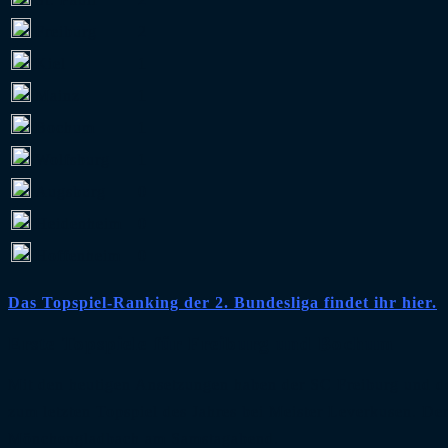
Freiburg
2
Kiel
1
Mainz
1
Bochum
1
Wolfsburg
1
Augsburg
0
Heidenheim
0
Hoffenheim
0
Das Topspiel-Ranking der 2. Bundesliga findet ihr hier.
Erste Topspiele für Freiburg und Bochum
Mit den heutigen Ansetzungen haben der SC Freiburg und de
zum letzten Topspiel des Jahres bei Meister Leverkusen. De
Mönchengladbach am Samstagabend.