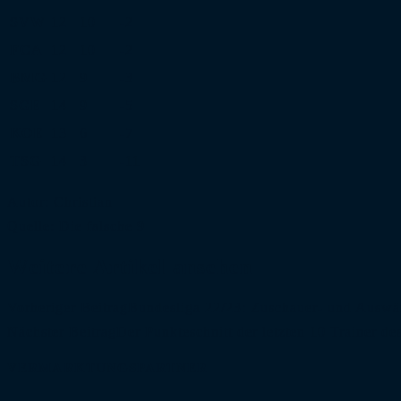
SVW
12
10
-2
FCA
12
10
-2
BMG
12
9
-3
SGE
14
9
-5
KOE
13
6
-7
TSG
14
3
-11
Autor: Christian
Quelle: Die falsche 9
Weitere Artikel ansehen
Vorheriger Beitrag
Bundesliga 22/23: Zuschauer- und Auswärt
Nächster Beitrag
Der Punkteschnitt der letzten 10 Trainer d
VERMARKTUNGSPARTNER