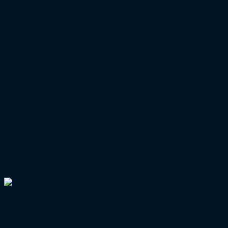
Foto: Photomafia Bochum
Bundesliga 22/23: Punktevergleich zur Hinr