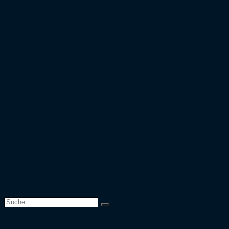
Bundesliga
2. Bundesliga
Saison 2019/20
Bundesliga
2. Bundesliga
3. Liga
DFB-Pokal
Europapokal
Top 50 Zuschauer
Top 25 Auswärtsfahrer
Europapokal
Verbandspokal
Team
Website-Suche umschalten