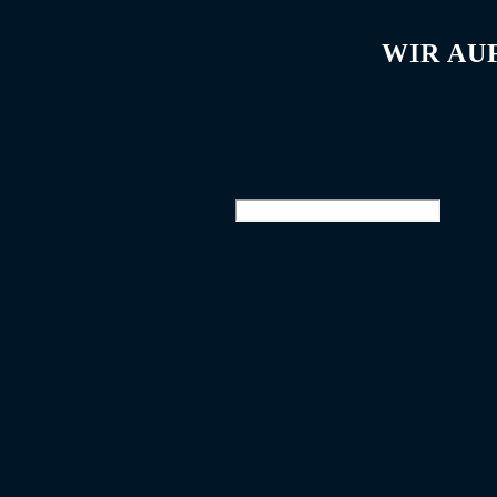
WIR AU
Die falsche 9 © 2026. Alle Rechte vorbehalten. |
Impressum
Diese Website durchsuchen
Suchbegriff... [Enter-Taste]