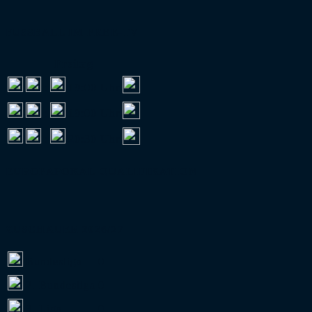
FUSSBALL IM FREE-TV
Freitag
:
19:00 Uhr
:
19:00 Uhr
:
20:30 Uhr
EUROPAPOKAL-QUALIFIKATION
ZUSCHAUER 2026/27
Bundesliga
0
2. Bundesliga
0
3. Liga
0