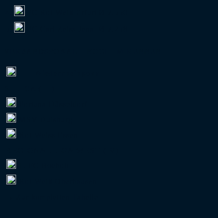
4.
FC Rot-Weiß Erfurt
Ø 7.550
5.
FC Carl Zeiss Jena
Ø 7.258
VERBANDSPOKAL – NOCH IM RENNEN
Niederrheinpokal
3. LIGA (III)
Fortuna Düsseldorf
MSV Duisburg
Rot-Weiss Essen
REGIONALLIGA WEST (IV)
1. FC Bocholt
Rot-Weiß Oberhausen
→ Zur kompletten Tabelle