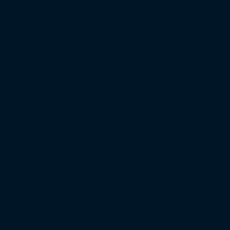
Regionalliga Nordost
Regionalliga Südwest
Regionalliga Bayern
Regionalliga West
Regionalliga Nord
Saison 2025/26
Bundesliga
2. Bundesliga
3. Liga
Regionalliga West
Regionalliga Nordost
Regionalliga Südwest
Regionalliga Bayern
Regionalliga Nord
XXL-Zuschauertabelle
XXL-Auswärtsfahrertabelle