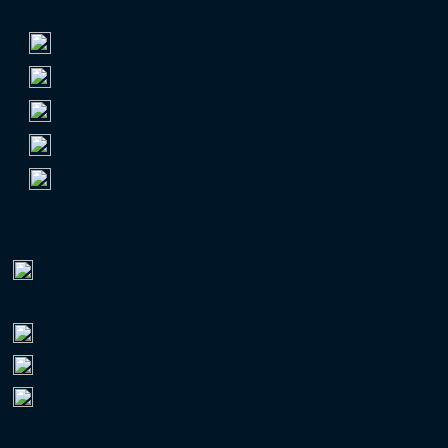
Regionalliga Nordost
1.
FC Erzgebirge Aue
Ø 9.438
2.
Hallescher FC
Ø 8.942
3.
Chemnitzer FC
Ø 7.821
4.
FC Rot-Weiß Erfurt
Ø 7.550
5.
FC Carl Zeiss Jena
Ø 7.258
VERBANDSPOKAL – NOCH IM RENNEN
Niederrheinpokal
3. LIGA (III)
Fortuna Düsseldorf
MSV Duisburg
Rot-Weiss Essen
REGIONALLIGA WEST (IV)