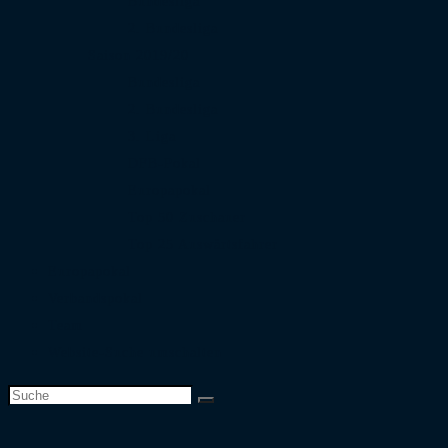
Bundesliga
2. Bundesliga
Saison 2019/20
Bundesliga
2. Bundesliga
3. Liga
DFB-Pokal
Europapokal
Top 50 Zuschauer
Top 25 Auswärtsfahrer
Europapokal
Verbandspokal
Team
Website-Suche umschalten