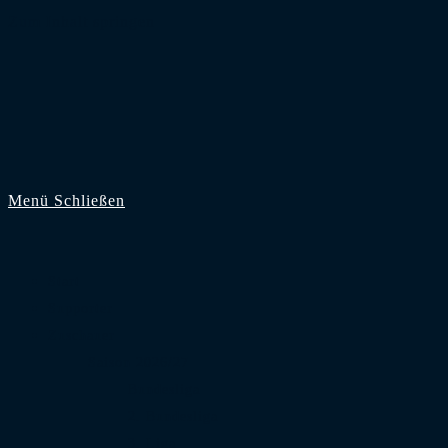
Zum Inhalt springen
Menü
Schließen
Start
Supporter
Zuschauer
Saison 2026/27
Bundesliga
2. Bundesliga
3. Liga