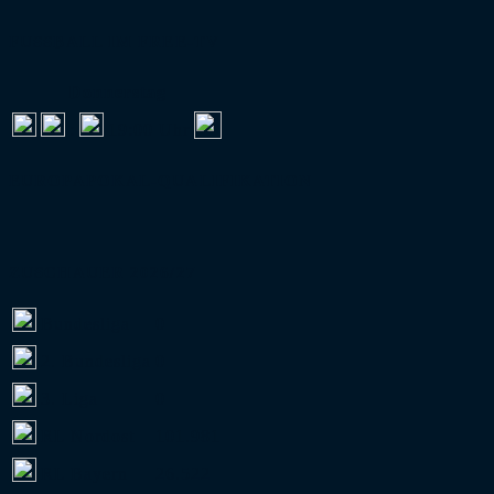
FUSSBALL IM FREE-TV
Donnerstag
:
19:00 Uhr
EUROPAPOKAL-QUALIFIKATION
ZUSCHAUER 2026/27
Bundesliga
0
2. Bundesliga
0
3. Liga
0
RL Nordost
101.981
RL Bayern
26.522