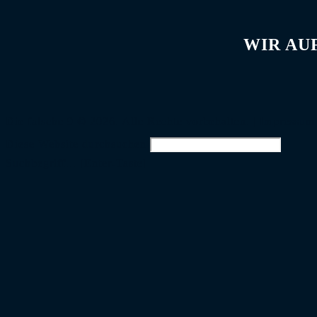
WIR AU
Die falsche 9 © 2026. Alle Rechte vorbehalten. |
Impressum
Diese Website durchsuchen
Suchbegriff... [Enter-Taste]