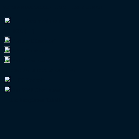
VERBANDSPOKAL – NOCH IM RENNEN
Niederrheinpokal
3. LIGA (III)
Fortuna Düsseldorf
MSV Duisburg
Rot-Weiss Essen
REGIONALLIGA WEST (IV)
1. FC Bocholt
Rot-Weiß Oberhausen
→ Zur kompletten Tabelle