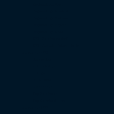
Regionalliga West
Regionalliga Nordost
Regionalliga Südwest
Regionalliga Bayern
Regionalliga Nord
XXL-Zuschauertabelle
XXL-Auswärtsfahrertabelle
Saison 2022/23
Bundesliga
2. Bundesliga
3. Liga
DFB-Pokal
Europapokal
Top Zuschauer
Top Auswärtsfahrer
Saison 2021/22