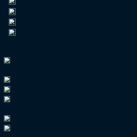
2.
Hallescher FC
Ø 8.942
3.
Chemnitzer FC
Ø 7.821
4.
FC Rot-Weiß Erfurt
Ø 7.550
5.
FC Carl Zeiss Jena
Ø 7.258
VERBANDSPOKAL – NOCH IM RENNEN
Niederrheinpokal
3. LIGA (III)
Fortuna Düsseldorf
MSV Duisburg
Rot-Weiss Essen
REGIONALLIGA WEST (IV)
1. FC Bocholt
Rot-Weiß Oberhausen