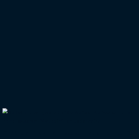
Foto: Instagram @wundi89_groundhopping
Größte Auftakt-Kulisse seit 7 Jahren bei Sch