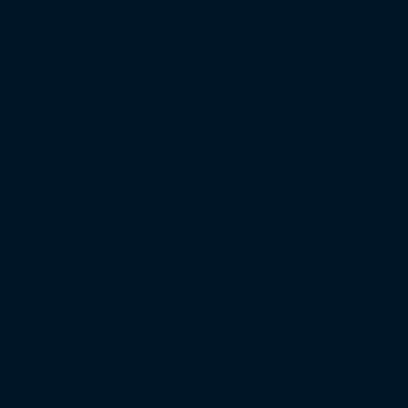
Regionalliga West
Regionalliga Nordost
Regionalliga Südwest
Regionalliga Bayern
Regionalliga Nord
XXL-Zuschauertabelle
XXL-Auswärtsfahrertabelle
Saison 2022/23
Bundesliga
2. Bundesliga
3. Liga
DFB-Pokal
Europapokal
Top Zuschauer
Top Auswärtsfahrer
Saison 2021/22