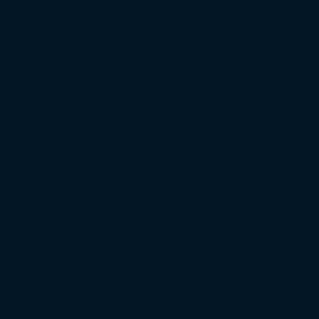
Regionalliga Nordost
Regionalliga Südwest
Regionalliga Bayern
Regionalliga West
Regionalliga Nord
Saison 2025/26
Bundesliga
2. Bundesliga
3. Liga
Regionalliga West
Regionalliga Nordost
Regionalliga Südwest
Regionalliga Bayern
Regionalliga Nord
XXL-Zuschauertabelle
XXL-Auswärtsfahrertabelle