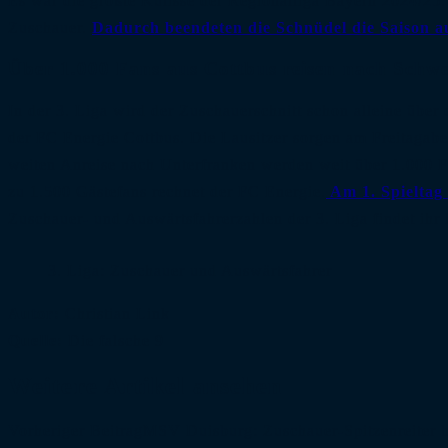
Es war die größte Kulisse der Regionalliga Bayern 2024/25.
Zuschauer.
Dadurch beendeten die Schnüdel die Saison au
Über 1.000 Fans aus Cottbus reisen nach Schwe
In der 3. Liga wird der Zuschauerschnitt schon alleine übe
der FC Energie Cottbus. Die Lausitzer sorgen am Freitagaben
weiten Anreise nach Unterfranken werden weit über 1.000 F
zu 1.500 Gästefans rechnet der FC Energie.
Am 1. Spieltag
Zuschauer- und Auswärtsfahrerzahlen der 3. Liga findet ihr 
3. Liga: Zuschauer und Auswärtsfahrer
Autor:
Christian Link
Quelle:
Die falsche 9
Weitere Artikel ansehen
Vorheriger Beitrag
MSV Duisburg: Zuschauer-Spitzenreiter b