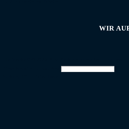
→ Zur kompletten Tabelle
WIR AU
Die falsche 9 © 2026. Alle Rechte vorbehalten. |
Impressum
Diese Website durchsuchen
Suchbegriff... [Enter-Taste]