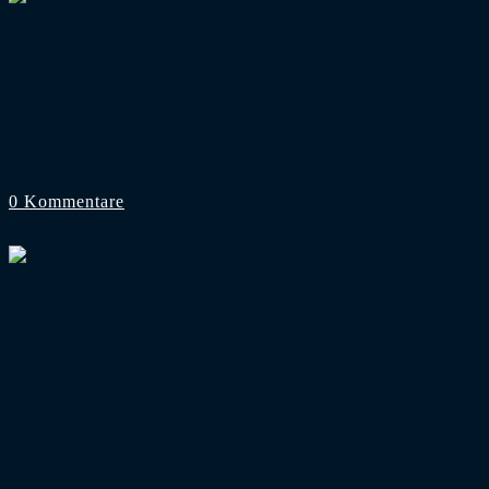
Deutschland
/
Landkarte
/
Regionalliga
Die Regionalligen & Regionalligisten 2020/21
102 Vereine spielen in der Saison 2020/21 in den fünf Regio
direkt in die 3. Liga auf. Für die Meister der Bayern- und No
0 Kommentare
12. Juli 2020
Deutschland
/
Landkarte
/
Regionalliga
Die Regionalliga-Meister 2019/20
Tage der Entscheidungen! Der Bayerische Fußballverband 
findet heute das Hinspiel zwischen Lok Leipzig und dem SC V
MDR überträgt live.