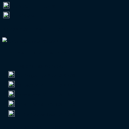
RL Nord
10.218
RL Südwest
0
VERBANDSPOKAL-GUIDE
TOP 5 NACH ZUSCHAUERN
Regionalliga Nordost
1.
FC Erzgebirge Aue
Ø 9.438
2.
Hallescher FC
Ø 8.942
3.
Chemnitzer FC
Ø 7.821
4.
FC Rot-Weiß Erfurt
Ø 7.550
5.
FC Carl Zeiss Jena
Ø 7.258
VERBANDSPOKAL – NOCH IM RENNEN