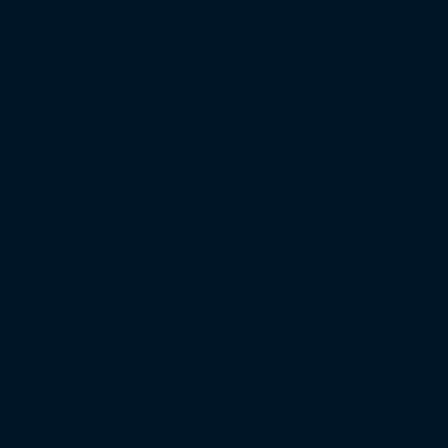
Regionalliga Nordost
Regionalliga Südwest
Regionalliga Bayern
Regionalliga West
Regionalliga Nord
Saison 2025/26
Bundesliga
2. Bundesliga
3. Liga
Regionalliga West
Regionalliga Nordost
Regionalliga Südwest
Regionalliga Bayern
Regionalliga Nord
XXL-Zuschauertabelle
XXL-Auswärtsfahrertabelle