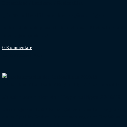
Deutschland
/
Landkarte
/
Regionalliga
Die Tabellenführer der Regionalligen
In der Länderspielpause richtet sich unser Blick wieder auf 
ihrer Ligen!
(mehr …)
0 Kommentare
15. November 2019
Deutschland
/
Landkarte
/
Regionalliga
/
Zuschauerzahlen
Zuschauerzahlen der Regionalligen 2018/19
Über insgesamt 1.500 Partien gab es in den fünf Regionallig
einem Spiel im Stadion. Die meisten zog es zu Rot Weiss E
Europa ist nur die vierte Liga in England besser besucht. Do