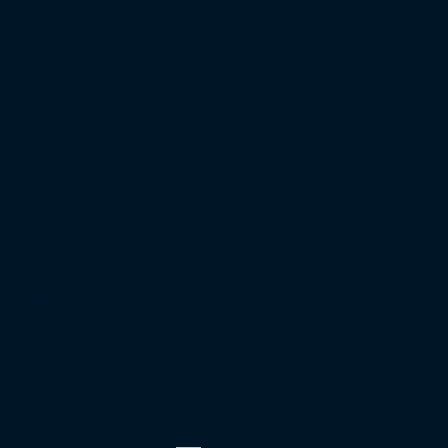
25. Mai 2019
Gehe zur vorherigen Seite
1
…
26
27
28
29
30
Gehe zur nächsten Seite
VERMARKTUNGSPARTNER
FUSSBALL IM FREE-TV
Freitag