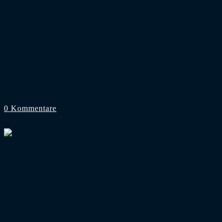
Bild: instagram.com/kinddespotts07
Regionalliga
Mit Rot-Weiss Essen im Wintercamp 2020 Tei
Heute Abend startet Rot-Weiss Essen bei den Amateuren des 
Berichts aus das Trainingslager in Andlusien.
Kind des Pott
ganz besonderen Fußballvereins.
(mehr …)
0 Kommentare
24. Januar 2020
Bild: instagram.com/kinddespotts07
Regionalliga
Mit Rot-Weiss Essen im Wintercamp 2020 Tei
Weit über 100 Fans des Regionalligisten Rot-Weiss Essen, h
Potts 07
war einer von ihnen und berichtet für uns, in eine