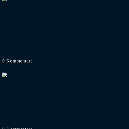
Foto: Instagram @michisvg
Regionalliga
/
Zuschauerzahlen
Regionalliga Südwest 20/21: Zuschauerzahlen 
Während der 1. Runde des DFB-Pokal rollte bei den nicht be
(mehr …)
0 Kommentare
15. September 2020
Foto: Instagram @1oecher
Regionalliga
/
Zuschauerzahlen
Regionalliga West 20/21: Zuschauerzahlen des
Der Saisonstart in der Regionalliga West fand ebenfalls mit