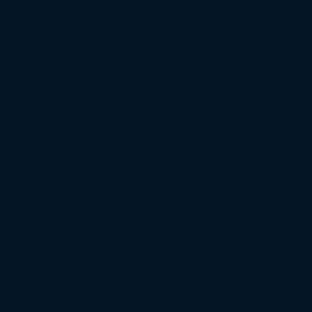
XXL-Heimbereich-Auslastung
XXL-Gästeblock-Auslastung
Saison 2024/25
Bundesliga
2. Bundesliga
3. Liga
Regionalliga West
Regionalliga Nordost
Regionalliga Südwest
Regionalliga Bayern
Regionalliga Nord
XXL-Zuschauertabelle
XXL-Auswärtsfahrertabelle
Saison 2023/24
Bundesliga
2. Bundesliga
3. Liga