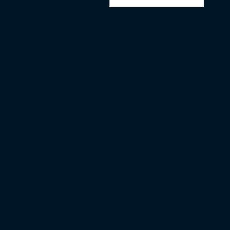
Diese Website durchsuchen
Suchbegriff... [Enter-Taste]