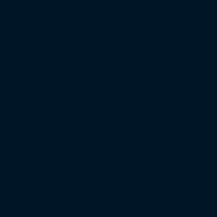
Regionalliga Nordost
Regionalliga Südwest
Regionalliga Bayern
Regionalliga West
Regionalliga Nord
Saison 2025/26
Bundesliga
2. Bundesliga
3. Liga
Regionalliga West
Regionalliga Nordost
Regionalliga Südwest
Regionalliga Bayern
Regionalliga Nord
XXL-Zuschauertabelle
XXL-Auswärtsfahrertabelle