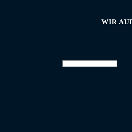
WIR AU
Die falsche 9 © 2026. Alle Rechte vorbehalten. |
Impressum
Diese Website durchsuchen
Suchbegriff... [Enter-Taste]