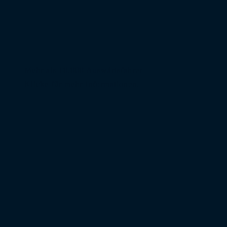
Mehr als 10.000 Auswärtsfahrer
Klicke für mehr Informationen.