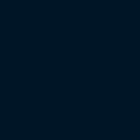
Regionalliga Nordost
Regionalliga Südwest
Regionalliga Bayern
Regionalliga West
Regionalliga Nord
Saison 2025/26
Bundesliga
2. Bundesliga
3. Liga
Regionalliga West
Regionalliga Nordost
Regionalliga Südwest
Regionalliga Bayern
Regionalliga Nord
XXL-Zuschauertabelle
XXL-Auswärtsfahrertabelle