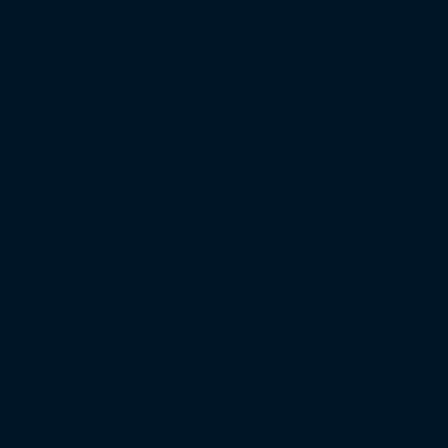
XXL-Heimbereich-Auslastung
XXL-Gästeblock-Auslastung
Saison 2024/25
Bundesliga
2. Bundesliga
3. Liga
Regionalliga West
Regionalliga Nordost
Regionalliga Südwest
Regionalliga Bayern
Regionalliga Nord
XXL-Zuschauertabelle
XXL-Auswärtsfahrertabelle
Saison 2023/24
Bundesliga
2. Bundesliga
3. Liga