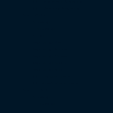
XXL-Heimbereich-Auslastung
XXL-Gästeblock-Auslastung
Saison 2024/25
Bundesliga
2. Bundesliga
3. Liga
Regionalliga West
Regionalliga Nordost
Regionalliga Südwest
Regionalliga Bayern
Regionalliga Nord
XXL-Zuschauertabelle
XXL-Auswärtsfahrertabelle
Saison 2023/24
Bundesliga
2. Bundesliga
3. Liga