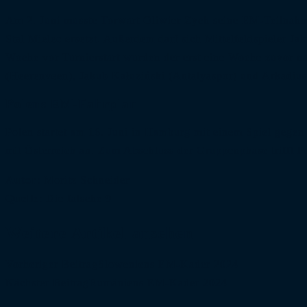
Am 2. Juni musste Torwart Oliwier Zych seine EM-Teilnahm
Stal Mielec ersetzt. Außerdem darf sich Mittelfeldspieler 
Woche vor Turnierstart wurden der erst eine Woche zuvor 
(Heerenveen), Jakub Kałuziński (Antalyaspor) und Arkadius
Polens EM-Fahrplan
Polen startet am 16. Juni in Hamburg mit einem Spiel gegen d
mit Österreich an. Zum Abschluss der Gruppenphase trifft P
Autor
: Moritz Schneider
Quelle
: Die falsche 9
Weitere Artikel ansehen
Vorheriger Beitrag
Sloweniens EM-Kader 2024
Nächster Beitrag
Rumäniens EM-Kader 2024