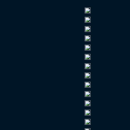
Nr
Name
Position
Verein
22
Marcin Bułka
Tor
OGC Nizza
12
Łukasz Skorupski
Tor
FC Bologna
1
Wojciech Szczęsny
Tor
Juventus
5
Jan Bednarek
Abwehr
FC Southampton
18
Bartosz Bereszyński
Abwehr
FC Empoli
3
Paweł Dawidowicz
Abwehr
Hellas Verona
14
Jakub Kiwior
Abwehr
FC Arsenal
15
Tymoteusz Puchacz
Abwehr
1. FC Kaiserslaut
2
Bartosz Salamon
Abwehr
Lech Posen
4
Sebastian Walukiewicz
Abwehr
FC Empoli
19
Przemysław Frankowski
Mittelfeld
RC Lens
11
Kamil Grosicki
Mittelfeld
Pogon Stettin
8
Jakub Moder
Mittelfeld
Brighton & Hove 