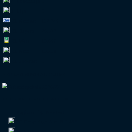
2. Bundesliga
0
3. Liga
0
RL Nordost
112.246
RL Bayern
26.522
RL West
10.669
RL Nord
10.218
RL Südwest
0
VERBANDSPOKAL-GUIDE
TOP 5 NACH ZUSCHAUERN
Regionalliga Nordost
1.
FC Erzgebirge Aue
Ø 9.438
2.
Hallescher FC
Ø 8.942