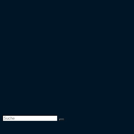
Bundesliga
2. Bundesliga
Saison 2019/20
Bundesliga
2. Bundesliga
3. Liga
DFB-Pokal
Europapokal
Top 50 Zuschauer
Top 25 Auswärtsfahrer
Europapokal
Verbandspokal
Team
Website-Suche umschalten