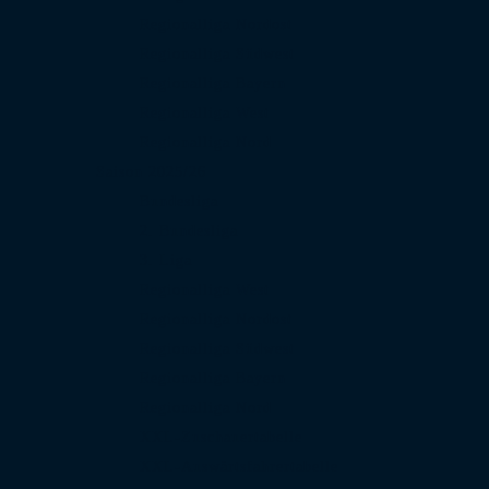
Regionalliga Nordost
Regionalliga Südwest
Regionalliga Bayern
Regionalliga West
Regionalliga Nord
Saison 2025/26
Bundesliga
2. Bundesliga
3. Liga
Regionalliga West
Regionalliga Nordost
Regionalliga Südwest
Regionalliga Bayern
Regionalliga Nord
XXL-Zuschauertabelle
XXL-Auswärtsfahrertabelle