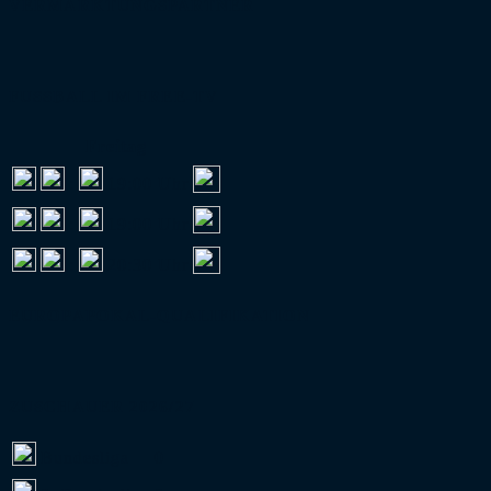
VERMARKTUNGSPARTNER
FUSSBALL IM FREE-TV
Freitag
:
19:00 Uhr
:
19:00 Uhr
:
20:30 Uhr
EUROPAPOKAL-QUALIFIKATION
ZUSCHAUER 2026/27
Bundesliga
0