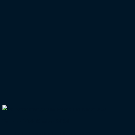
Polens EM-Kader 2024
Beitrag veröffentlicht:
8. Juni 2024