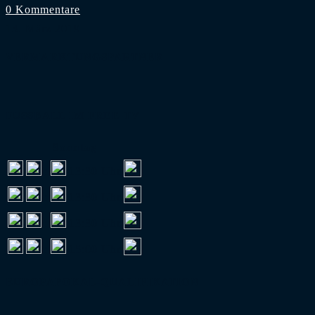
0 Kommentare
13. März 2019
VERMARKTUNGSPARTNER
FUSSBALL IM FREE-TV
Sonntag
:
13:30 Uhr
:
13:30 Uhr
:
13:30 Uhr
:
15:00 Uhr
EUROPAPOKAL-QUALIFIKATION