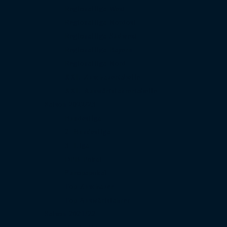
Regionalliga West
Regionalliga Nordost
Regionalliga Südwest
Regionalliga Bayern
Regionalliga Nord
XXL-Zuschauertabelle
XXL-Auswärtsfahrertabelle
Saison 2022/23
Bundesliga
2. Bundesliga
3. Liga
DFB-Pokal
Europapokal
Top Zuschauer
Top Auswärtsfahrer
Saison 2021/22