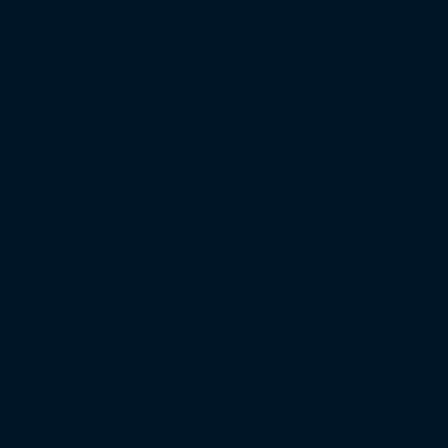
XXL-Heimbereich-Auslastung
XXL-Gästeblock-Auslastung
Saison 2024/25
Bundesliga
2. Bundesliga
3. Liga
Regionalliga West
Regionalliga Nordost
Regionalliga Südwest
Regionalliga Bayern
Regionalliga Nord
XXL-Zuschauertabelle
XXL-Auswärtsfahrertabelle
Saison 2023/24
Bundesliga
2. Bundesliga
3. Liga