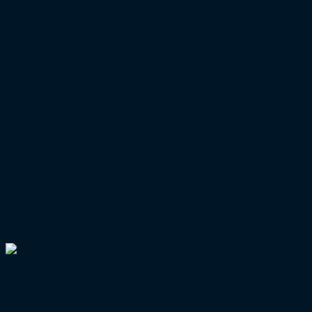
Bundesliga
Restprogramm in der 1. Bundesliga