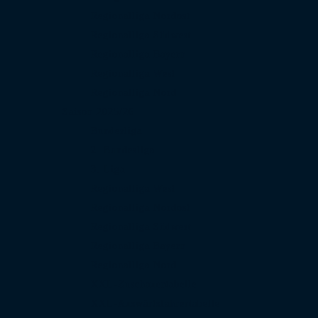
Regionalliga Nordost
Regionalliga Südwest
Regionalliga Bayern
Regionalliga West
Regionalliga Nord
Saison 2025/26
Bundesliga
2. Bundesliga
3. Liga
Regionalliga West
Regionalliga Nordost
Regionalliga Südwest
Regionalliga Bayern
Regionalliga Nord
XXL-Zuschauertabelle
XXL-Auswärtsfahrertabelle