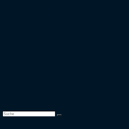
Bundesliga
2. Bundesliga
Saison 2019/20
Bundesliga
2. Bundesliga
3. Liga
DFB-Pokal
Europapokal
Top 50 Zuschauer
Top 25 Auswärtsfahrer
Europapokal
Verbandspokal
Team
Website-Suche umschalten