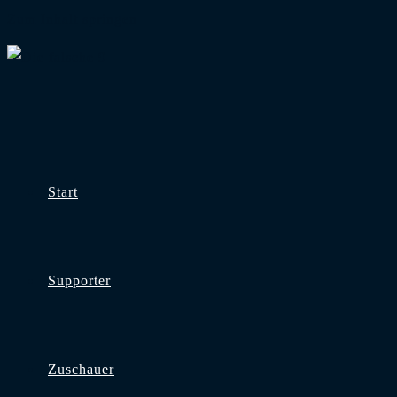
Zum Inhalt springen
Start
Supporter
Zuschauer