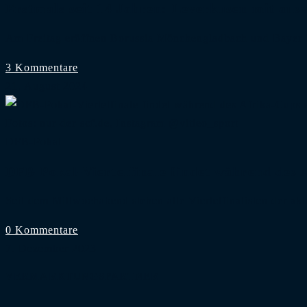
Erstmals seit 14 Jahren: Leverkusen mit au
Am Freitag eröffnen Borussia Mönchengladbach und Bayer
3 Kommentare
21. August 2024
Fotos: nur-der-scf.de,
Instagram @vitleo_sport
DFB-Pokal
DFB-Pokal-Viertelfinale findet während des 
Seit dem Mittwochabend stehen alle Viertelfinalisten der 
0 Kommentare
7. Dezember 2023
VERMARKTUNGSPARTNER