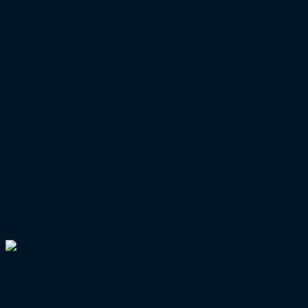
Foto: Instagram @vitleo_sport
Bundesliga