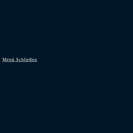
Zum Inhalt springen
Menü
Schließen
Start
Supporter
Zuschauer
Saison 2026/27
Bundesliga
2. Bundesliga
3. Liga