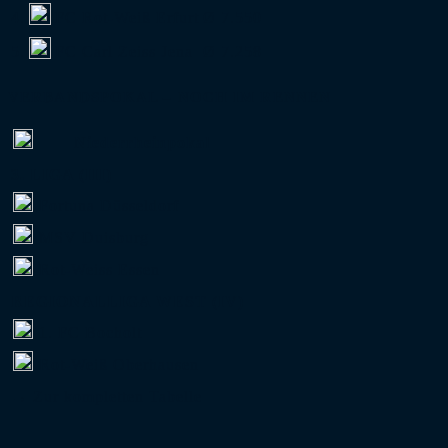
4.
FC Rot-Weiß Erfurt
Ø 7.550
5.
FC Carl Zeiss Jena
Ø 7.258
VERBANDSPOKAL – NOCH IM RENNEN
Niederrheinpokal
3. LIGA (III)
Fortuna Düsseldorf
MSV Duisburg
Rot-Weiss Essen
REGIONALLIGA WEST (IV)
1. FC Bocholt
Rot-Weiß Oberhausen
→ Zur kompletten Tabelle