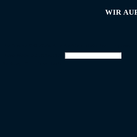
WIR AU
Die falsche 9 © 2026. Alle Rechte vorbehalten. |
Impressum
Diese Website durchsuchen
Suchbegriff... [Enter-Taste]