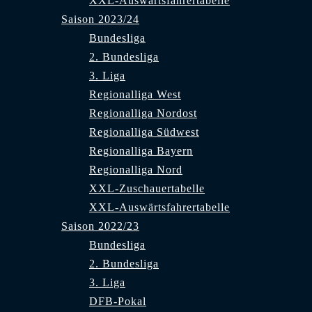
XXL-Auswärtsfahrertabelle
Saison 2023/24
Bundesliga
2. Bundesliga
3. Liga
Regionalliga West
Regionalliga Nordost
Regionalliga Südwest
Regionalliga Bayern
Regionalliga Nord
XXL-Zuschauertabelle
XXL-Auswärtsfahrertabelle
Saison 2022/23
Bundesliga
2. Bundesliga
3. Liga
DFB-Pokal