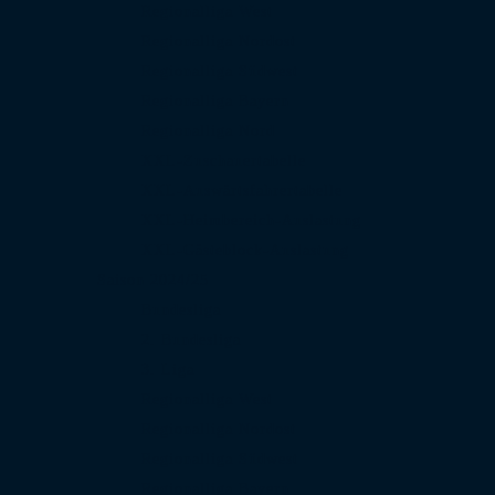
Regionalliga West
Regionalliga Nordost
Regionalliga Südwest
Regionalliga Bayern
Regionalliga Nord
XXL-Zuschauertabelle
XXL-Auswärtsfahrertabelle
XXL-Heimbereich-Auslastung
XXL-Gästeblock-Auslastung
Saison 2024/25
Bundesliga
2. Bundesliga
3. Liga
Regionalliga West
Regionalliga Nordost
Regionalliga Südwest
Regionalliga Bayern