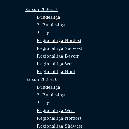
Saison 2026/27
Bundesliga
2. Bundesliga
3. Liga
Regionalliga Nordost
Regionalliga Südwest
Regionalliga Bayern
Regionalliga West
Regionalliga Nord
Saison 2025/26
Bundesliga
2. Bundesliga
3. Liga
Regionalliga West
Regionalliga Nordost
Regionalliga Südwest