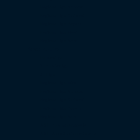
Regionalliga Nordost
Regionalliga Südwest
Regionalliga Bayern
Regionalliga West
Regionalliga Nord
Saison 2025/26
Bundesliga
2. Bundesliga
3. Liga
Regionalliga West
Regionalliga Nordost
Regionalliga Südwest
Regionalliga Bayern
Regionalliga Nord
XXL-Zuschauertabelle
XXL-Auswärtsfahrertabelle