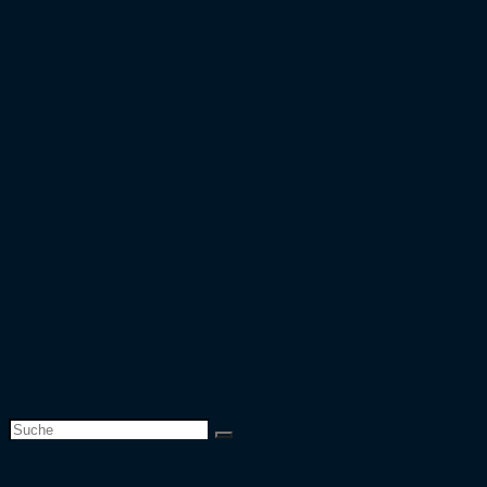
Bundesliga
2. Bundesliga
Saison 2019/20
Bundesliga
2. Bundesliga
3. Liga
DFB-Pokal
Europapokal
Top 50 Zuschauer
Top 25 Auswärtsfahrer
Europapokal
Verbandspokal
Team
Website-Suche umschalten