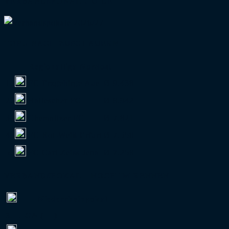
VERBANDSPOKAL-GUIDE
TOP 5 NACH ZUSCHAUERN
Regionalliga Nordost
1.
FC Erzgebirge Aue
Ø 9.438
2.
Hallescher FC
Ø 8.942
3.
Chemnitzer FC
Ø 7.821
4.
FC Rot-Weiß Erfurt
Ø 7.550
5.
FC Carl Zeiss Jena
Ø 7.258
VERBANDSPOKAL – NOCH IM RENNEN
Niederrheinpokal
3. LIGA (III)