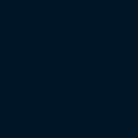
Regionalliga Nordost
Regionalliga Südwest
Regionalliga Bayern
Regionalliga West
Regionalliga Nord
Saison 2025/26
Bundesliga
2. Bundesliga
3. Liga
Regionalliga West
Regionalliga Nordost
Regionalliga Südwest
Regionalliga Bayern
Regionalliga Nord
XXL-Zuschauertabelle
XXL-Auswärtsfahrertabelle