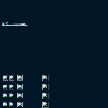
Uerdingen vor dem HSV, VfB und 1860: Traine
Pál Dárdai ist zurück auf der Trainerbank!
(mehr …)
0 Kommentare
30. Januar 2021
VERMARKTUNGSPARTNER
FUSSBALL IM FREE-TV
Sonntag
:
13:30 Uhr
:
13:30 Uhr
:
13:30 Uhr
:
15:00 Uhr