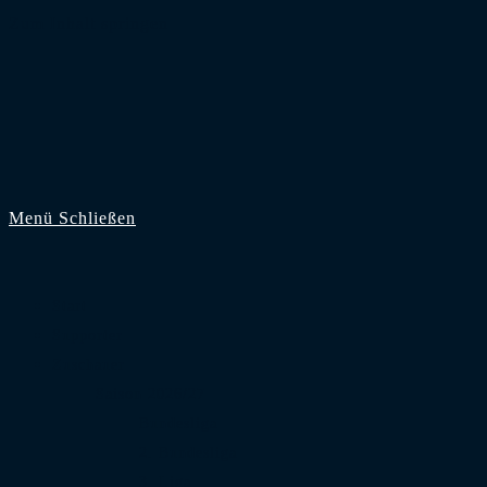
Zum Inhalt springen
Menü
Schließen
Start
Supporter
Zuschauer
Saison 2026/27
Bundesliga
2. Bundesliga
3. Liga