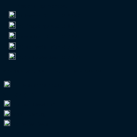
Regionalliga Nordost
1.
Hallescher FC
Ø 8.942
2.
FC Erzgebirge Aue
Ø 8.611
3.
Chemnitzer FC
Ø 7.821
4.
FC Rot-Weiß Erfurt
Ø 7.550
5.
FC Carl Zeiss Jena
Ø 7.258
VERBANDSPOKAL – NOCH IM RENNEN
Niederrheinpokal
3. LIGA (III)
Fortuna Düsseldorf
MSV Duisburg
Rot-Weiss Essen
REGIONALLIGA WEST (IV)