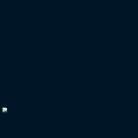
Foto: Instagram @tmgroundhopping
Allgemein