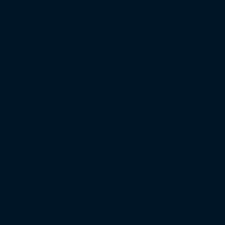
XXL-Heimbereich-Auslastung
XXL-Gästeblock-Auslastung
Saison 2024/25
Bundesliga
2. Bundesliga
3. Liga
Regionalliga West
Regionalliga Nordost
Regionalliga Südwest
Regionalliga Bayern
Regionalliga Nord
XXL-Zuschauertabelle
XXL-Auswärtsfahrertabelle
Saison 2023/24
Bundesliga
2. Bundesliga
3. Liga