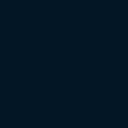
Start
Supporter
Zuschauer
Saison 2026/27
Bundesliga
2. Bundesliga
3. Liga
Regionalliga Nordost
Regionalliga Südwest
Regionalliga Bayern
Regionalliga West
Regionalliga Nord
Saison 2025/26
Bundesliga
2. Bundesliga
3. Liga