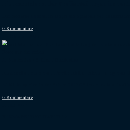
Die Rechtsform der Profiabteilungen im deut
Der moderne Fußball ist längst ein Spielball der finanzstä
0 Kommentare
11. Oktober 2025
Foto: nur-der-scf.de
2. Bundesliga
/
3. Liga
/
Bundesliga
Rechtsformen der Profifußballabteilung der 
54 Klubs spielen in der Saison 2022/23 im deutschen Profi
6 Kommentare
3. Juli 2022
VERMARKTUNGSPARTNER