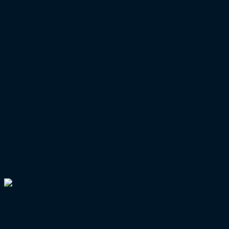
Foto: nur-der-scf.de
2. Bundesliga
/
3. Liga
/
Bundesliga