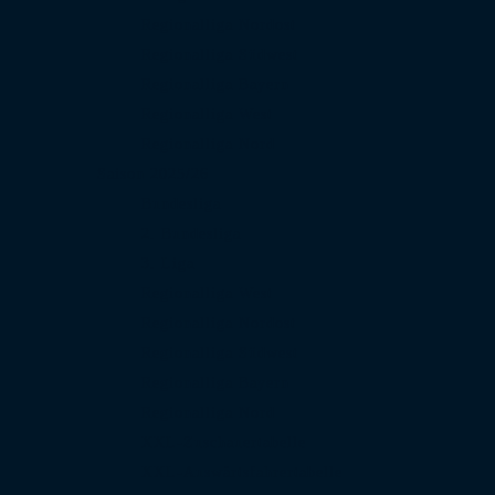
Regionalliga Nordost
Regionalliga Südwest
Regionalliga Bayern
Regionalliga West
Regionalliga Nord
Saison 2025/26
Bundesliga
2. Bundesliga
3. Liga
Regionalliga West
Regionalliga Nordost
Regionalliga Südwest
Regionalliga Bayern
Regionalliga Nord
XXL-Zuschauertabelle
XXL-Auswärtsfahrertabelle