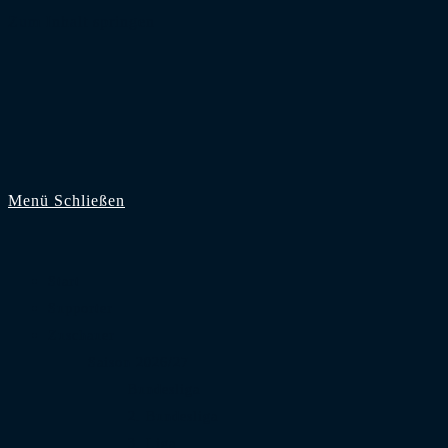
Zum Inhalt springen
Menü
Schließen
Start
Supporter
Zuschauer
Saison 2026/27
Bundesliga
2. Bundesliga
3. Liga