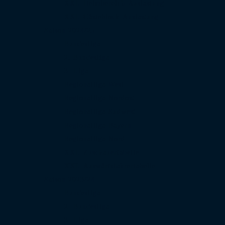
XXL-Heimbereich-Auslastung
XXL-Gästeblock-Auslastung
Saison 2024/25
Bundesliga
2. Bundesliga
3. Liga
Regionalliga West
Regionalliga Nordost
Regionalliga Südwest
Regionalliga Bayern
Regionalliga Nord
XXL-Zuschauertabelle
XXL-Auswärtsfahrertabelle
Saison 2023/24
Bundesliga
2. Bundesliga
3. Liga