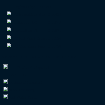
Regionalliga Nordost
1.
FC Erzgebirge Aue
Ø 9.438
2.
Hallescher FC
Ø 8.942
3.
Chemnitzer FC
Ø 7.821
4.
FC Rot-Weiß Erfurt
Ø 7.550
5.
FC Carl Zeiss Jena
Ø 7.258
VERBANDSPOKAL – NOCH IM RENNEN
Niederrheinpokal
3. LIGA (III)
Fortuna Düsseldorf
MSV Duisburg
Rot-Weiss Essen
REGIONALLIGA WEST (IV)