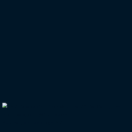
Foto: Instagram: @foto_matze
Bundesliga
/
Hamburger SV