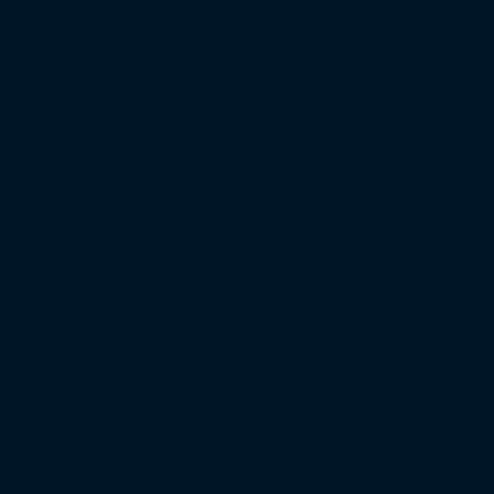
XXL-Heimbereich-Auslastung
XXL-Gästeblock-Auslastung
Saison 2024/25
Bundesliga
2. Bundesliga
3. Liga
Regionalliga West
Regionalliga Nordost
Regionalliga Südwest
Regionalliga Bayern
Regionalliga Nord
XXL-Zuschauertabelle
XXL-Auswärtsfahrertabelle
Saison 2023/24
Bundesliga
2. Bundesliga
3. Liga