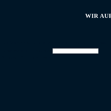
WIR AU
Die falsche 9 © 2026. Alle Rechte vorbehalten. |
Impressum
Diese Website durchsuchen
Suchbegriff... [Enter-Taste]