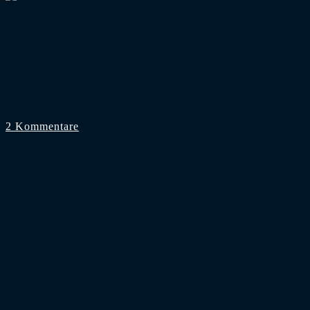
Foto: Instagram: @foto_matze
2. Bundesliga
HSV gegen Schalke: Gipfeltreffen der Zusch
Am Samstag treffen mit dem HSV und dem FC Schalke 04
2 Kommentare
23. November 2024
1
2
3
4
5
Gehe zur nächsten Seite
VERMARKTUNGSPARTNER