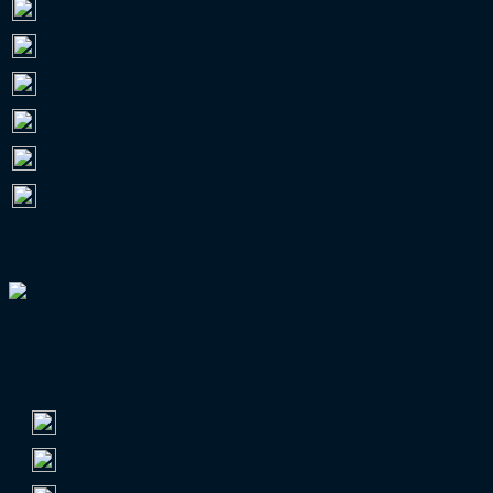
3. Liga
0
RL Nordost
112.246
RL Bayern
26.522
RL West
10.669
RL Nord
10.218
RL Südwest
0
VERBANDSPOKAL-GUIDE
TOP 5 NACH ZUSCHAUERN
Regionalliga Nordost
1.
FC Erzgebirge Aue
Ø 9.438
2.
Hallescher FC
Ø 8.942