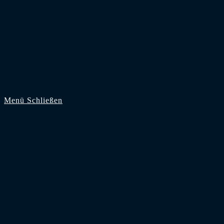
Zum Inhalt springen
Menü
Schließen
Start
Supporter
Zuschauer
Saison 2026/27
Bundesliga
2. Bundesliga
3. Liga