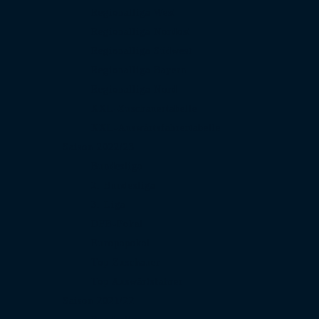
Regionalliga West
Regionalliga Nordost
Regionalliga Südwest
Regionalliga Bayern
Regionalliga Nord
XXL-Zuschauertabelle
XXL-Auswärtsfahrertabelle
Saison 2022/23
Bundesliga
2. Bundesliga
3. Liga
DFB-Pokal
Europapokal
Top Zuschauer
Top Auswärtsfahrer
Saison 2021/22