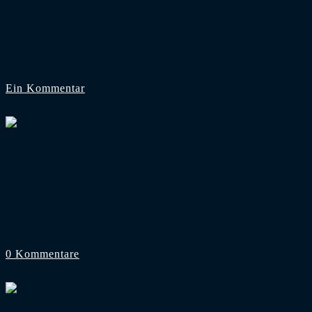
Der HSV ist euer Lieblingsverein in Hambur
Zur Bürgerschaftswahl in Hamburg haben wir euch tradition
Ein Kommentar
9. März 2025
Foto: Instagram: @foto_matze
2. Bundesliga
Einzug in Top 10: FCK knackt beim HSV die 
Für die FCK-Fans steht am Freitagabend eine der weitesten
0 Kommentare
20. Februar 2025
Foto: Instagram: @foto_matze