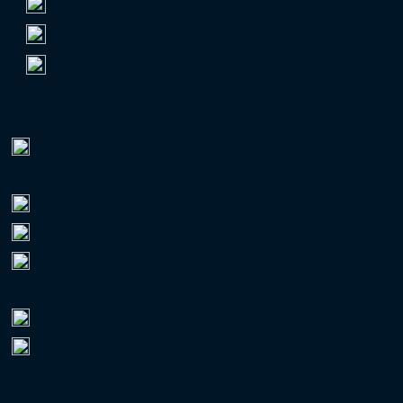
3.
Chemnitzer FC
Ø 7.821
4.
FC Rot-Weiß Erfurt
Ø 7.550
5.
FC Carl Zeiss Jena
Ø 7.258
VERBANDSPOKAL – NOCH IM RENNEN
Niederrheinpokal
3. LIGA (III)
Fortuna Düsseldorf
MSV Duisburg
Rot-Weiss Essen
REGIONALLIGA WEST (IV)
1. FC Bocholt
Rot-Weiß Oberhausen
→ Zur kompletten Tabelle