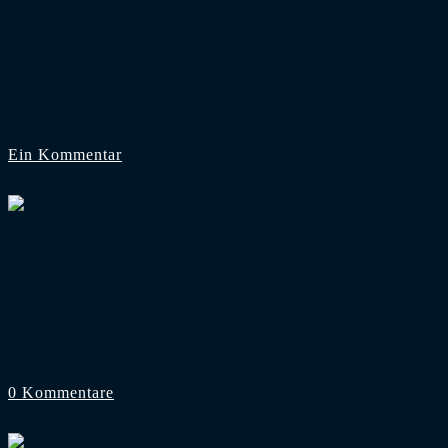
2. Bundesliga
HSV-Fans sorgen für erstes ausverkauftes Sp
Die Fans des HSV sorgen für das erste ausverkaufte Spiel 
Ein Kommentar
16. Februar 2025
Foto: Instagram @makki.sport2
2. Bundesliga
1. FC Kaiserslautern vor großen Kulissen in
Der 1. FC Kaiserslautern startet mit dem Auswärtsspiel be
0 Kommentare
8. Februar 2025