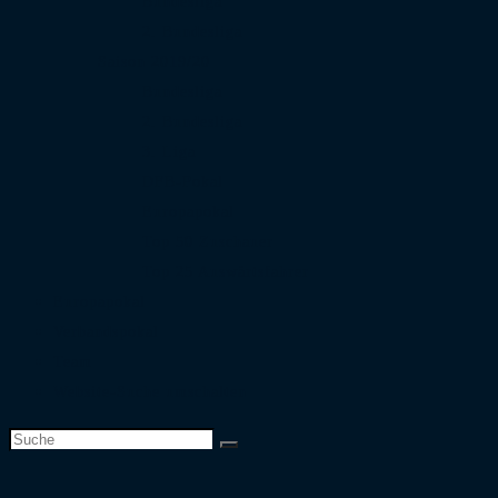
Bundesliga
2. Bundesliga
Saison 2019/20
Bundesliga
2. Bundesliga
3. Liga
DFB-Pokal
Europapokal
Top 50 Zuschauer
Top 25 Auswärtsfahrer
Europapokal
Verbandspokal
Team
Website-Suche umschalten