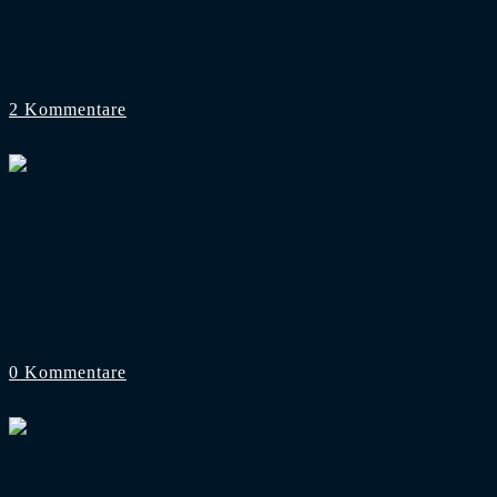
HSV-Fans kaufen Ticketshop des VfL Wolfsbu
Der HSV gastiert Anfang März zum ersten Mal seit April 
2 Kommentare
6. Februar 2026
Foto: Instagram: @foto_matze
Bundesliga
/
Hamburger SV
HSV – Frankfurt: Erstmals seit 18 Jahren au
Am Samstag kommt es in der Fußball-Bundesliga zum erste
0 Kommentare
19. Dezember 2025
Foto: Instagram: @foto_matze
Bundesliga
/
Hamburger SV