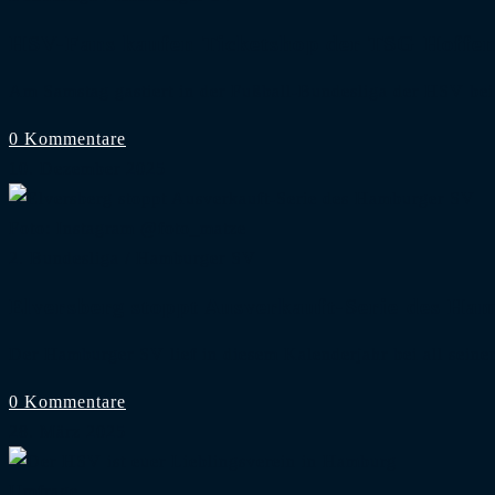
HSV-Fans kaufen Ticketshop der TSG Hoffen
Am Samstag gastiert in der Fußball-Bundesliga der HSV b
0 Kommentare
10. Dezember 2025
Foto: Instagram @foto_matze
2. Bundesliga
/
Hamburger SV
Elversberg stoppt Ausverkauft-Serie des Ha
Der Hamburger SV lief in diesem Kalenderjahr bei all sei
0 Kommentare
28. März 2025
Umfrage