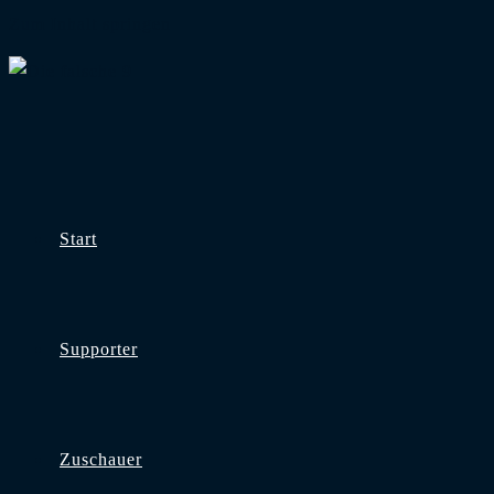
Zum Inhalt springen
Start
Supporter
Zuschauer