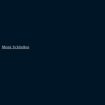
Zum Inhalt springen
Menü
Schließen
Start
Supporter
Zuschauer
Saison 2026/27
Bundesliga
2. Bundesliga
3. Liga