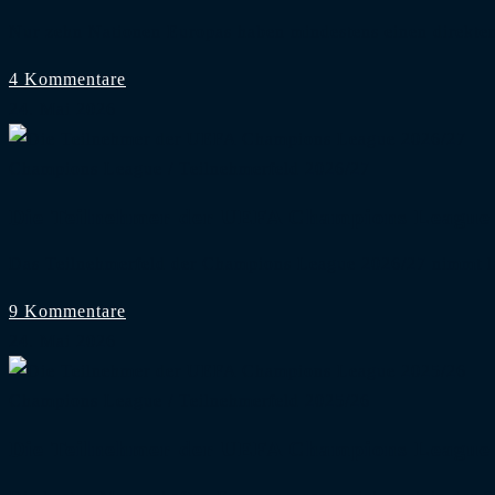
Nur zehn Nationen Europas haben mindestens einen direkten
4 Kommentare
24. Mai 2026
Champions League
/
Teilnehmerfeld 2026/27
Die Teilnehmer der UEFA Champions League
Das Teilnehmerfeld der Champions League 2026/27 nimmt 
9 Kommentare
24. Mai 2026
Champions League
/
Teilnehmerfeld 2025/26
Die Teilnehmer der UEFA Champions League