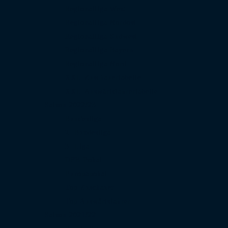
Regionalliga West
Regionalliga Nordost
Regionalliga Südwest
Regionalliga Bayern
Regionalliga Nord
XXL-Zuschauertabelle
XXL-Auswärtsfahrertabelle
Saison 2022/23
Bundesliga
2. Bundesliga
3. Liga
DFB-Pokal
Europapokal
Top Zuschauer
Top Auswärtsfahrer
Saison 2021/22