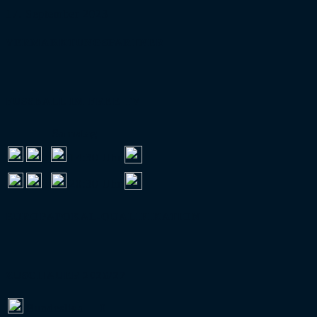
17. September 2023
VERMARKTUNGSPARTNER
FUSSBALL IM FREE-TV
Samstag
:
14:30 Uhr
:
20:30 Uhr
EUROPAPOKAL-QUALIFIKATION
ZUSCHAUER 2026/27
Bundesliga
0