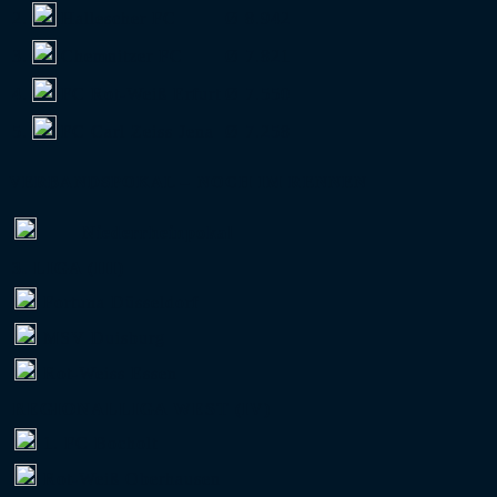
2.
Hallescher FC
Ø 8.942
3.
Chemnitzer FC
Ø 7.821
4.
FC Rot-Weiß Erfurt
Ø 7.550
5.
FC Carl Zeiss Jena
Ø 7.258
VERBANDSPOKAL – NOCH IM RENNEN
Niederrheinpokal
3. LIGA (III)
Fortuna Düsseldorf
MSV Duisburg
Rot-Weiss Essen
REGIONALLIGA WEST (IV)
1. FC Bocholt
Rot-Weiß Oberhausen