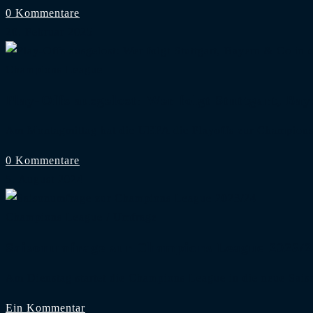
0 Kommentare
20. Februar 2025
Champions League
Play-Offs ausgelost: Wer folgt Stuttgart, B
Am Montagmittag hat die UEFA die Playoffs zur Champio
0 Kommentare
5. August 2024
Champions League
/
Umfrage
Saisonumfrage zur Champions League 2023/2
Am Dienstag startet die Champions League in die neue Sais
Ein Kommentar