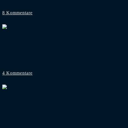
Die besten Mannschaften Europas messen sich auch in der
8 Kommentare
26. August 2025
Champions League
/
Teilnehmerfeld 2025/26
Champions League Qualifikation 2025/26
Nur elf der 55 Meister Europas qualifizieren sich direkt für
4 Kommentare
4. August 2025
Champions League
Deutschland dreifach vertreten: die Achtelf
Seit Mittwochabend stehen die 16 Achtelfinalisten der Ch