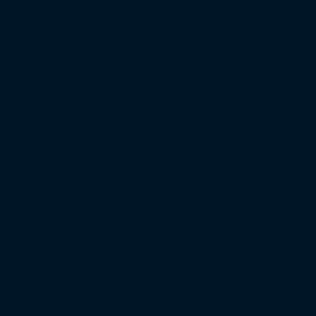
Regionalliga Nordost
Regionalliga Südwest
Regionalliga Bayern
Regionalliga West
Regionalliga Nord
Saison 2025/26
Bundesliga
2. Bundesliga
3. Liga
Regionalliga West
Regionalliga Nordost
Regionalliga Südwest
Regionalliga Bayern
Regionalliga Nord
XXL-Zuschauertabelle
XXL-Auswärtsfahrertabelle