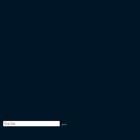
Bundesliga
2. Bundesliga
Saison 2019/20
Bundesliga
2. Bundesliga
3. Liga
DFB-Pokal
Europapokal
Top 50 Zuschauer
Top 25 Auswärtsfahrer
Europapokal
Verbandspokal
Team
Website-Suche umschalten