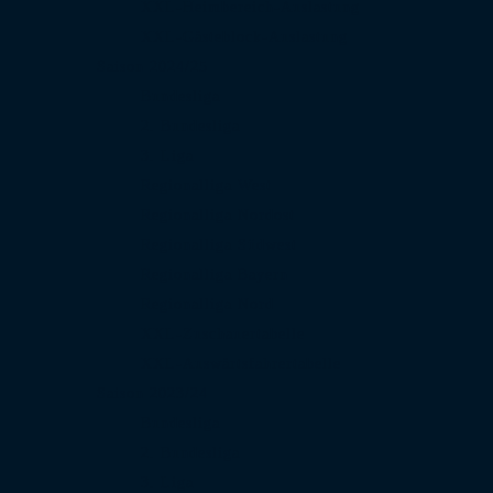
XXL-Heimbereich-Auslastung
XXL-Gästeblock-Auslastung
Saison 2024/25
Bundesliga
2. Bundesliga
3. Liga
Regionalliga West
Regionalliga Nordost
Regionalliga Südwest
Regionalliga Bayern
Regionalliga Nord
XXL-Zuschauertabelle
XXL-Auswärtsfahrertabelle
Saison 2023/24
Bundesliga
2. Bundesliga
3. Liga