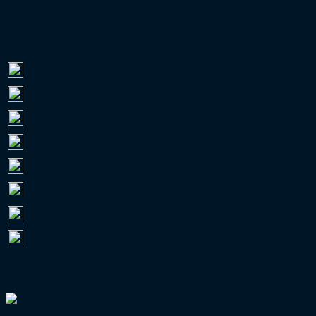
ZUSCHAUER 2026/27
Bundesliga
0
2. Bundesliga
0
3. Liga
0
RL Nordost
101.981
RL Bayern
26.522
RL West
10.669
RL Nord
10.218
RL Südwest
0
VERBANDSPOKAL-GUIDE