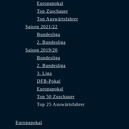
Europapokal
Top Zuschauer
Top Auswärtsfahrer
Saison 2021/22
Bundesliga
2. Bundesliga
Saison 2019/20
Bundesliga
2. Bundesliga
3. Liga
DFB-Pokal
Europapokal
Top 50 Zuschauer
Top 25 Auswärtsfahrer
Europapokal