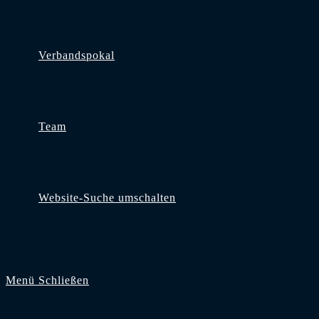
Verbandspokal
Team
Website-Suche umschalten
Menü
Schließen