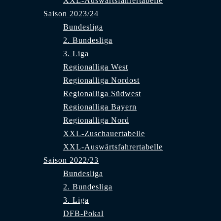
XXL-Auswärtsfahrertabelle
Saison 2023/24
Bundesliga
2. Bundesliga
3. Liga
Regionalliga West
Regionalliga Nordost
Regionalliga Südwest
Regionalliga Bayern
Regionalliga Nord
XXL-Zuschauertabelle
XXL-Auswärtsfahrertabelle
Saison 2022/23
Bundesliga
2. Bundesliga
3. Liga
DFB-Pokal