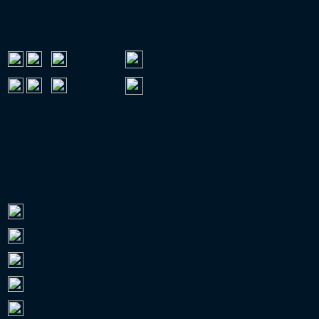
FUSSBALL IM FREE-TV
Samstag
:
14:30 Uhr
:
20:30 Uhr
EUROPAPOKAL-QUALIFIKATION
ZUSCHAUER 2026/27
Bundesliga
0
2. Bundesliga
0
3. Liga
0
RL Nordost
112.246
RL Bayern
26.522