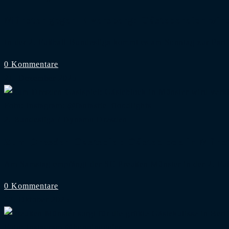
Münster gegen Elversberg: Gästebereich wi
In der 2. Fußball-Bundesliga kommt es am Sonntag zur Par
0 Kommentare
21. Dezember 2025
Foto: Instagram: @fantastic_floodlights
2. Bundesliga
/
Dynamo Dresden
Zum Dresden-Gastspiel: Gästeblock in Münst
Am Samstag empfängt der SC Preußen Münster in der 2. Fu
0 Kommentare
17. Oktober 2025
Foto: Instagram @hoppinggeier