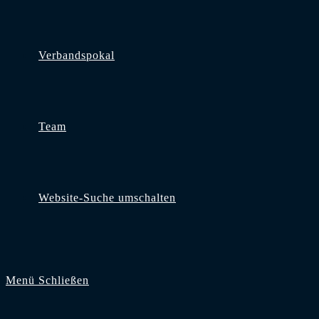
Verbandspokal
Team
Website-Suche umschalten
Menü
Schließen