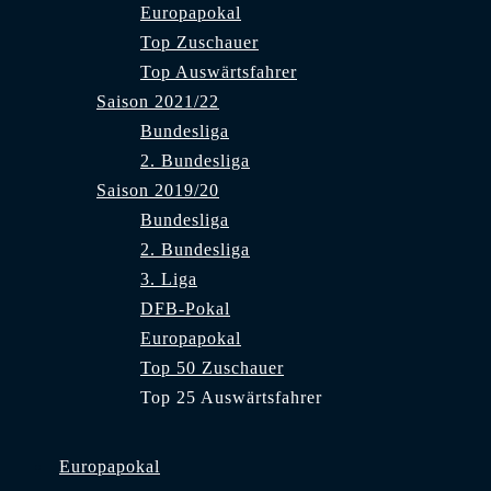
Europapokal
Top Zuschauer
Top Auswärtsfahrer
Saison 2021/22
Bundesliga
2. Bundesliga
Saison 2019/20
Bundesliga
2. Bundesliga
3. Liga
DFB-Pokal
Europapokal
Top 50 Zuschauer
Top 25 Auswärtsfahrer
Europapokal