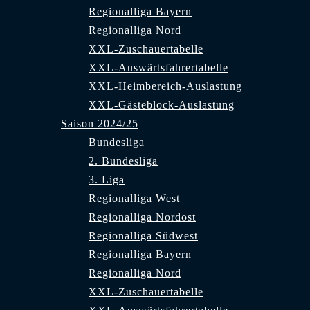
Regionalliga Bayern
Regionalliga Nord
XXL-Zuschauertabelle
XXL-Auswärtsfahrertabelle
XXL-Heimbereich-Auslastung
XXL-Gästeblock-Auslastung
Saison 2024/25
Bundesliga
2. Bundesliga
3. Liga
Regionalliga West
Regionalliga Nordost
Regionalliga Südwest
Regionalliga Bayern
Regionalliga Nord
XXL-Zuschauertabelle