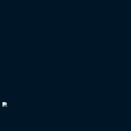
EURO 2024
Ungarns EM-Kader 2024