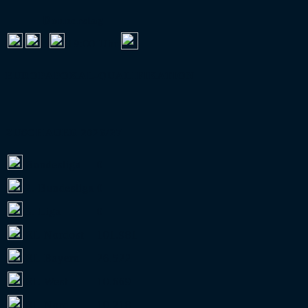
Donnerstag
:
19:00 Uhr
EUROPAPOKAL-QUALIFIKATION
ZUSCHAUER 2026/27
Bundesliga
0
2. Bundesliga
0
3. Liga
0
RL Nordost
101.981
RL Bayern
26.522
RL West
10.669
RL Nord
10.218