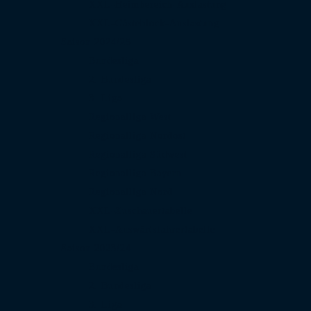
XXL-Heimbereich-Auslastung
XXL-Gästeblock-Auslastung
Saison 2024/25
Bundesliga
2. Bundesliga
3. Liga
Regionalliga West
Regionalliga Nordost
Regionalliga Südwest
Regionalliga Bayern
Regionalliga Nord
XXL-Zuschauertabelle
XXL-Auswärtsfahrertabelle
Saison 2023/24
Bundesliga
2. Bundesliga
3. Liga