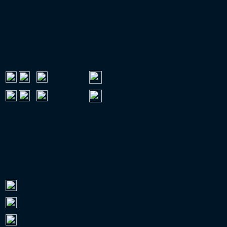
FUSSBALL IM FREE-TV
Samstag
:
14:30 Uhr
:
20:30 Uhr
EUROPAPOKAL-QUALIFIKATION
ZUSCHAUER 2026/27
Bundesliga
0
2. Bundesliga
0
3. Liga
0