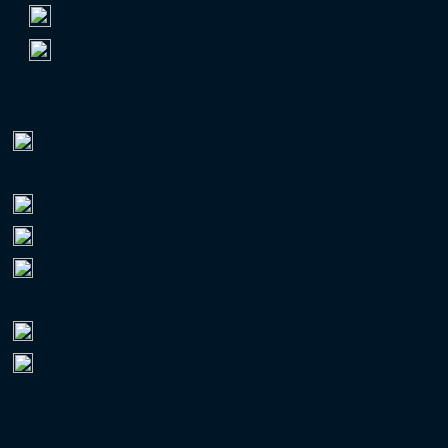
4.
FC Rot-Weiß Erfurt
Ø 7.550
5.
FC Carl Zeiss Jena
Ø 7.258
VERBANDSPOKAL – NOCH IM RENNEN
Niederrheinpokal
3. LIGA (III)
Fortuna Düsseldorf
MSV Duisburg
Rot-Weiss Essen
REGIONALLIGA WEST (IV)
1. FC Bocholt
Rot-Weiß Oberhausen
→ Zur kompletten Tabelle