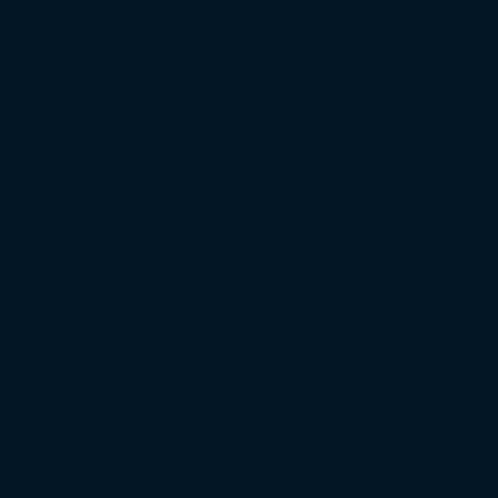
Regionalliga West
Regionalliga Nordost
Regionalliga Südwest
Regionalliga Bayern
Regionalliga Nord
XXL-Zuschauertabelle
XXL-Auswärtsfahrertabelle
Saison 2022/23
Bundesliga
2. Bundesliga
3. Liga
DFB-Pokal
Europapokal
Top Zuschauer
Top Auswärtsfahrer
Saison 2021/22