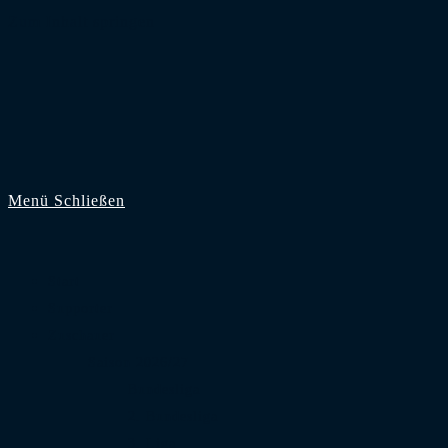
Zum Inhalt springen
Menü
Schließen
Start
Supporter
Zuschauer
Saison 2026/27
Bundesliga
2. Bundesliga
3. Liga