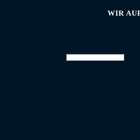
WIR AU
Die falsche 9 © 2026. Alle Rechte vorbehalten. |
Impressum
Diese Website durchsuchen
Suchbegriff... [Enter-Taste]