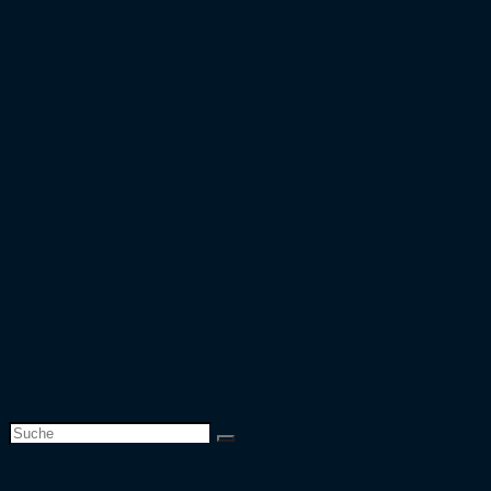
Bundesliga
2. Bundesliga
Saison 2019/20
Bundesliga
2. Bundesliga
3. Liga
DFB-Pokal
Europapokal
Top 50 Zuschauer
Top 25 Auswärtsfahrer
Europapokal
Verbandspokal
Team
Website-Suche umschalten