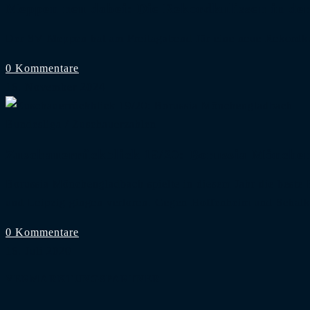
Meppen neu dabei: Die Rekordkulissen in der
Der SV Meppen hat am Freitagabend für eine neue Rekordk
0 Kommentare
16. November 2024
Bundesliga
/
Zuschauerzahlen
Zuschauerrückblick 19/20: Borussia Mönche
Borussia Mönchengladbach spielte in diesem Jahr die beste
und Leipzig gingen verloren. Gegen Hoffenheim und Schalke
0 Kommentare
16. Juli 2020
VERMARKTUNGSPARTNER