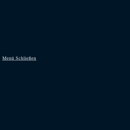
Zum Inhalt springen
Menü
Schließen
Start
Supporter
Zuschauer
Saison 2026/27
Bundesliga
2. Bundesliga
3. Liga