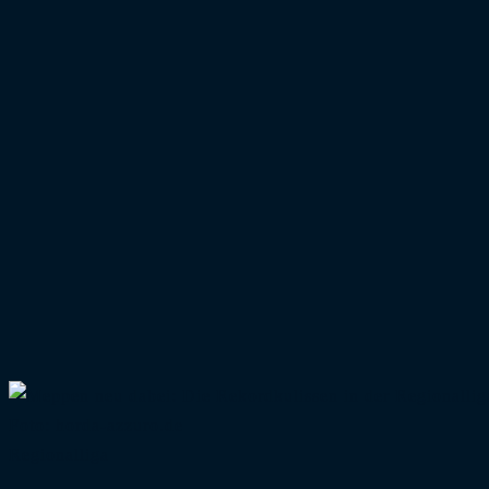
Foto: horda-azzuro.de
Regionalliga