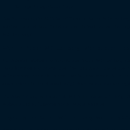
Beitrags-Kategorie:
Umfrage
Das Superwahljahr 2026 ist eröffnet! In Baden-Württemberg
wählen. Parallel dazu findet bei uns die Wahl eures Liebling
Württemberg?
Wahl in Baden-Württemberg: Wer ist euer Lieb
Zur Auswahl stehen alle Vereine aus Baden-Württemberg aus 
Dazu kommen alle ehemaligen Erst- und Zweitligisten des Bu
Württemberg, der nicht in der Liste ist, abstimmen. Nutzt d
anschließend in den Auswahlmöglichkeiten automatisch ergä
Die Abstimmung ist bis zum
8. März um 23:59 Uhr
möglich
Webseite und auf unseren
Social-Media-Kanälen
.
Ergebnis der Baden-Württemberg-Wahl aus 20
Bereits bei der letzten Landtagswahl in Baden-Württemberg 