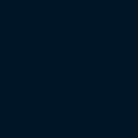
XXL-Heimbereich-Auslastung
XXL-Gästeblock-Auslastung
Saison 2024/25
Bundesliga
2. Bundesliga
3. Liga
Regionalliga West
Regionalliga Nordost
Regionalliga Südwest
Regionalliga Bayern
Regionalliga Nord
XXL-Zuschauertabelle
XXL-Auswärtsfahrertabelle
Saison 2023/24
Bundesliga
2. Bundesliga
3. Liga