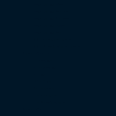
Regionalliga West
Regionalliga Nordost
Regionalliga Südwest
Regionalliga Bayern
Regionalliga Nord
XXL-Zuschauertabelle
XXL-Auswärtsfahrertabelle
Saison 2022/23
Bundesliga
2. Bundesliga
3. Liga
DFB-Pokal
Europapokal
Top Zuschauer
Top Auswärtsfahrer
Saison 2021/22