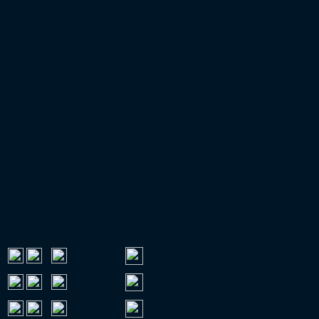
Autor:
Moritz Schneider
Quelle:
Die falsche 9
Weitere Artikel ansehen
Vorheriger Beitrag
1860 München hat das schönste Heimtrik
Nächster Beitrag
Der VfB Stuttgart ist euer Lieblingsverein
VERMARKTUNGSPARTNER
FUSSBALL IM FREE-TV
Freitag
:
19:00 Uhr
:
19:00 Uhr
:
20:30 Uhr