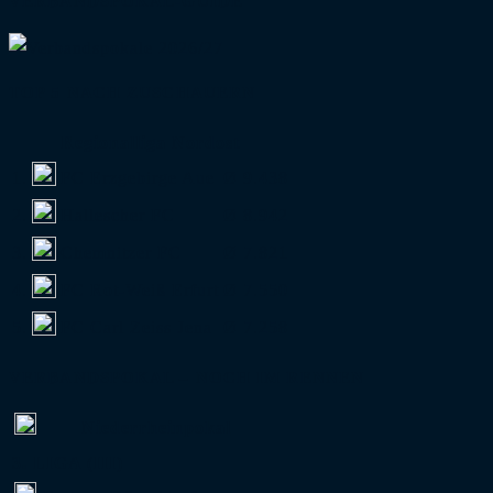
VERBANDSPOKAL-GUIDE
TOP 5 NACH ZUSCHAUERN
Regionalliga Nordost
1.
FC Erzgebirge Aue
Ø 9.438
2.
Hallescher FC
Ø 8.942
3.
Chemnitzer FC
Ø 7.821
4.
FC Rot-Weiß Erfurt
Ø 7.550
5.
FC Carl Zeiss Jena
Ø 7.258
VERBANDSPOKAL – NOCH IM RENNEN
Niederrheinpokal
3. LIGA (III)