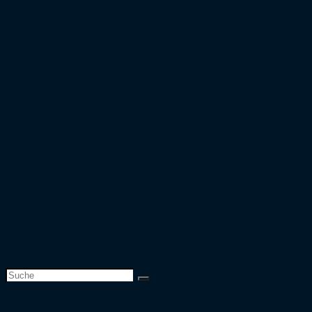
Bundesliga
2. Bundesliga
Saison 2019/20
Bundesliga
2. Bundesliga
3. Liga
DFB-Pokal
Europapokal
Top 50 Zuschauer
Top 25 Auswärtsfahrer
Europapokal
Verbandspokal
Team
Website-Suche umschalten