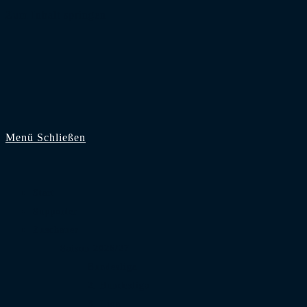
Zum Inhalt springen
Menü
Schließen
Start
Supporter
Zuschauer
Saison 2026/27
Bundesliga
2. Bundesliga
3. Liga