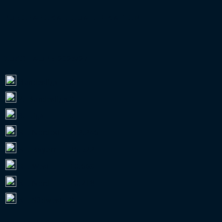
EUROPAPOKAL-QUALIFIKATION
ZUSCHAUER 2026/27
Bundesliga
0
2. Bundesliga
0
3. Liga
0
RL Nordost
112.246
RL Bayern
26.522
RL West
10.669
RL Nord
10.218
RL Südwest
0