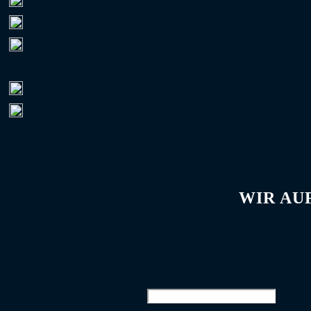
Fortuna Düsseldorf
MSV Duisburg
Rot-Weiss Essen
REGIONALLIGA WEST (IV)
1. FC Bocholt
Rot-Weiß Oberhausen
→ Zur kompletten Tabelle
WIR AU
Die falsche 9 © 2026. Alle Rechte vorbehalten. |
Impressum
Diese Website durchsuchen