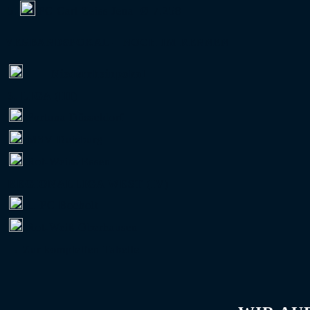
5.
FC Carl Zeiss Jena
Ø 7.258
VERBANDSPOKAL – NOCH IM RENNEN
Niederrheinpokal
3. LIGA (III)
Fortuna Düsseldorf
MSV Duisburg
Rot-Weiss Essen
REGIONALLIGA WEST (IV)
1. FC Bocholt
Rot-Weiß Oberhausen
→ Zur kompletten Tabelle