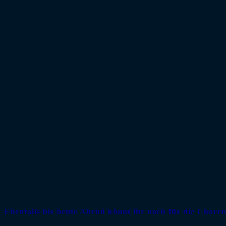
Beitrags-Kategorie:
Umfrage
Heute zählt’s – es ist Wahl in Deutschland! Während in der
dazu den Lieblingsverein der „Falsche 9 User“. Stimmt ab fü
Wahl in Deutschland: Stimmt jetzt für euren Li
Zur Auswahl stehen alle Klubs, die aktuell in der Bundesliga
und Zweitligisten der BRD und DDR. Natürlich könnt ihr auch
einfach das zusätzliche Feld ganz unten im Formular. Der V
Ihr habt genau eine Stimme.
Aufgrund von Serverproblemen zu Beginn der Umfrage könn
Das Ergebnis veröffentlichen wir anschließend auf unserer
Abstimmung zur Choreo des Monats Januar
Ebenfalls bis heute Abend könnt ihr noch für die Chor
MSV Duisburg beim Revierderby gegen Rot-Weiß Oberhause