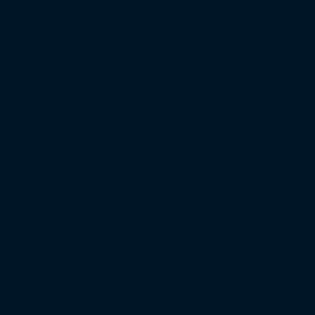
Regionalliga West
Regionalliga Nordost
Regionalliga Südwest
Regionalliga Bayern
Regionalliga Nord
XXL-Zuschauertabelle
XXL-Auswärtsfahrertabelle
Saison 2022/23
Bundesliga
2. Bundesliga
3. Liga
DFB-Pokal
Europapokal
Top Zuschauer
Top Auswärtsfahrer
Saison 2021/22