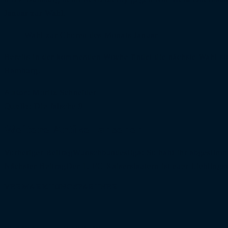
Januar zur Wahl.
Wahl zur Choreo des Monats Januar
Bereits in der kommenden Woche findet die nächste Wahl st
Hamburg.
Autor
: Moritz Schneider
Quelle
: Die falsche 9
Weitere Artikel ansehen
Vorheriger Beitrag
Wunschbundesliga: So habt ihr abgestimm
Nächster Beitrag
Der 1. FC Kaiserslautern ist euer Lieblings
VERMARKTUNGSPARTNER