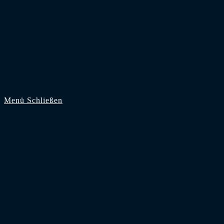
Zum Inhalt springen
Menü
Schließen
Start
Supporter
Zuschauer
Saison 2026/27
Bundesliga
2. Bundesliga
3. Liga