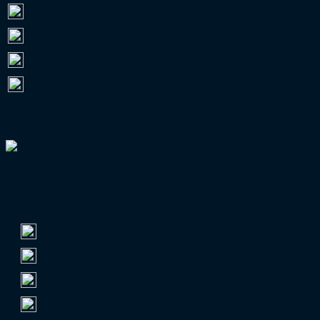
RL Bayern
26.522
RL West
10.669
RL Nord
10.218
RL Südwest
0
VERBANDSPOKAL-GUIDE
TOP 5 NACH ZUSCHAUERN
Regionalliga Nordost
1.
FC Erzgebirge Aue
Ø 9.438
2.
Hallescher FC
Ø 8.942
3.
Chemnitzer FC
Ø 7.821
4.
FC Rot-Weiß Erfurt
Ø 7.550