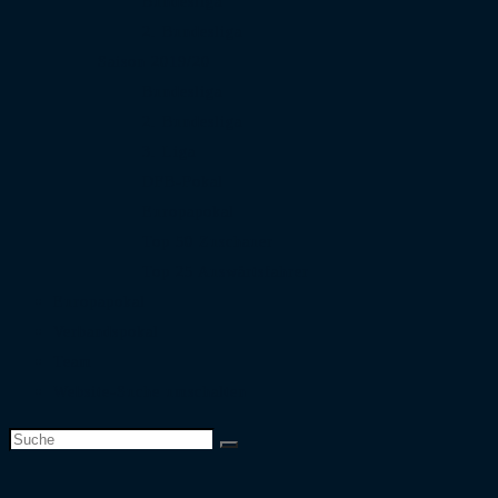
Bundesliga
2. Bundesliga
Saison 2019/20
Bundesliga
2. Bundesliga
3. Liga
DFB-Pokal
Europapokal
Top 50 Zuschauer
Top 25 Auswärtsfahrer
Europapokal
Verbandspokal
Team
Website-Suche umschalten