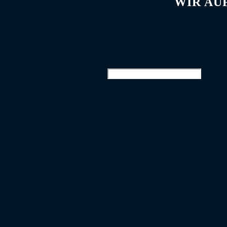
WIR AU
Die falsche 9 © 2026. Alle Rechte vorbehalten. |
Impressum
Diese Website durchsuchen
Suchbegriff... [Enter-Taste]