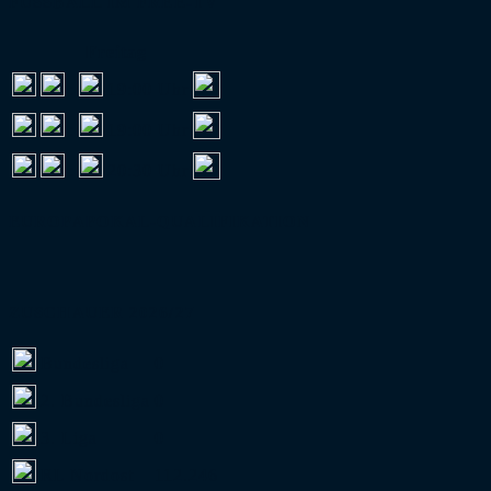
FUSSBALL IM FREE-TV
Freitag
:
19:00 Uhr
:
19:00 Uhr
:
20:30 Uhr
EUROPAPOKAL-QUALIFIKATION
ZUSCHAUER 2026/27
Bundesliga
0
2. Bundesliga
0
3. Liga
0
RL Nordost
112.246