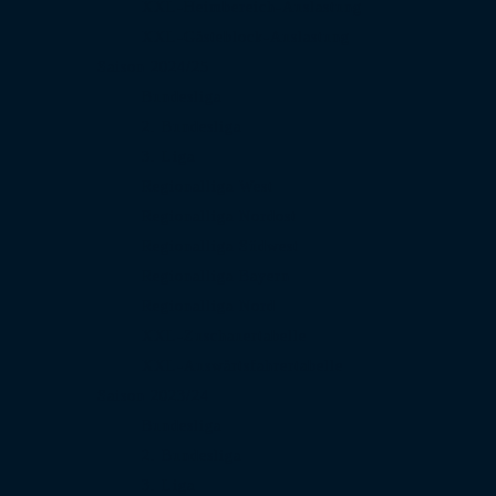
XXL-Heimbereich-Auslastung
XXL-Gästeblock-Auslastung
Saison 2024/25
Bundesliga
2. Bundesliga
3. Liga
Regionalliga West
Regionalliga Nordost
Regionalliga Südwest
Regionalliga Bayern
Regionalliga Nord
XXL-Zuschauertabelle
XXL-Auswärtsfahrertabelle
Saison 2023/24
Bundesliga
2. Bundesliga
3. Liga