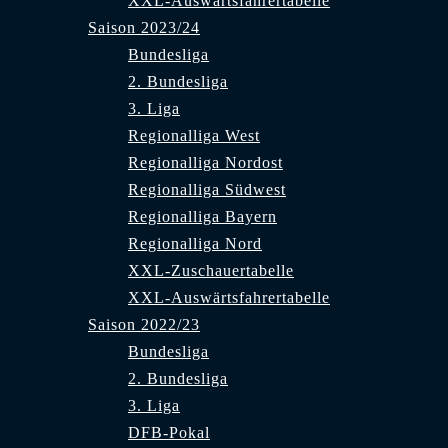
XXL-Auswärtsfahrertabelle
Saison 2023/24
Bundesliga
2. Bundesliga
3. Liga
Regionalliga West
Regionalliga Nordost
Regionalliga Südwest
Regionalliga Bayern
Regionalliga Nord
XXL-Zuschauertabelle
XXL-Auswärtsfahrertabelle
Saison 2022/23
Bundesliga
2. Bundesliga
3. Liga
DFB-Pokal