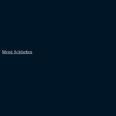
Zum Inhalt springen
Menü
Schließen
Start
Supporter
Zuschauer
Saison 2026/27
Bundesliga
2. Bundesliga
3. Liga