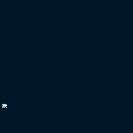
Foto: Instagram @vitleo_sport
Die 10-Jahres-Tabelle der Bundesliga