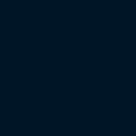
Beitrag veröffentlicht:
17. April 2023
Beitrags-Kategorie:
Bundesliga
Der SC Freiburg feiert beim 2:1 in Bremen seinen 250. Sieg
konnten die Breisgauer die meisten Spiele gewinnen?
Im August 1993 feierte der SC Freiburg, beim 4:1 gegen die
knacken die Schwarzwälder die Marke von 250 Siegen. Die B
Die meisten Siege feierte der Sportclub gegen den FC Schal
Teams, gegen die der SC in der Bundesliga angetreten ist, 
[the_ad id=“3219″]
Die Siegquoten in der Bundesliga
776 Bundesligaspiele bestritt der SC Freiburg in der Bundes