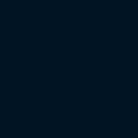
Regionalliga West
Regionalliga Nordost
Regionalliga Südwest
Regionalliga Bayern
Regionalliga Nord
XXL-Zuschauertabelle
XXL-Auswärtsfahrertabelle
Saison 2022/23
Bundesliga
2. Bundesliga
3. Liga
DFB-Pokal
Europapokal
Top Zuschauer
Top Auswärtsfahrer
Saison 2021/22