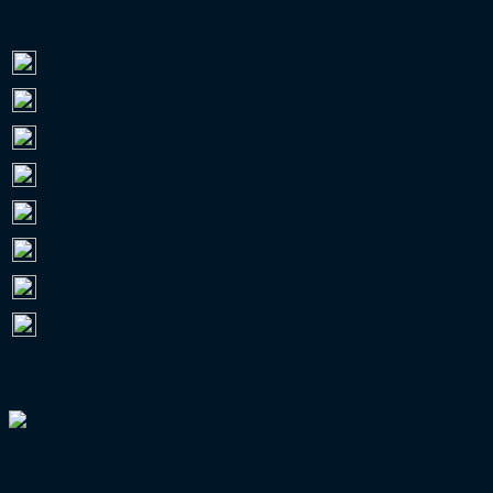
ZUSCHAUER 2026/27
Bundesliga
0
2. Bundesliga
0
3. Liga
0
RL Nordost
101.981
RL Bayern
26.522
RL West
10.669
RL Nord
10.218
RL Südwest
0
VERBANDSPOKAL-GUIDE
TOP 5 NACH ZUSCHAUERN