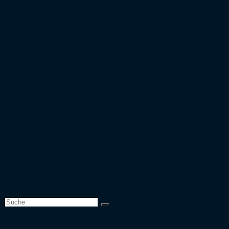
Bundesliga
2. Bundesliga
Saison 2019/20
Bundesliga
2. Bundesliga
3. Liga
DFB-Pokal
Europapokal
Top 50 Zuschauer
Top 25 Auswärtsfahrer
Europapokal
Verbandspokal
Team
Website-Suche umschalten