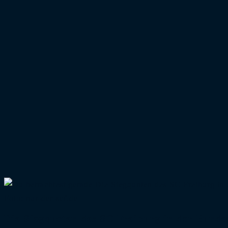
Foto: nur-der-scf.de
Die Siegquoten des SC Freiburg in der Bunde