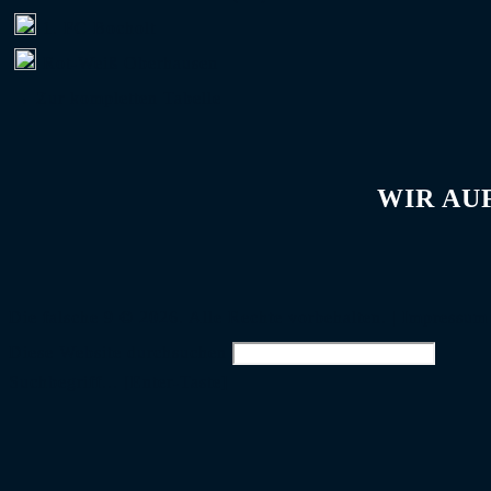
1. FC Bocholt
Rot-Weiß Oberhausen
→ Zur kompletten Tabelle
WIR AU
Die falsche 9 © 2026. Alle Rechte vorbehalten. |
Impressum
Diese Website durchsuchen
Suchbegriff... [Enter-Taste]