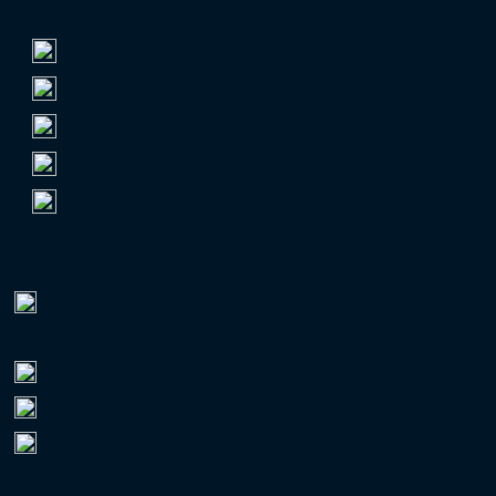
Regionalliga Nordost
1.
FC Erzgebirge Aue
Ø 9.438
2.
Hallescher FC
Ø 8.942
3.
Chemnitzer FC
Ø 7.821
4.
FC Rot-Weiß Erfurt
Ø 7.550
5.
FC Carl Zeiss Jena
Ø 7.258
VERBANDSPOKAL – NOCH IM RENNEN
Niederrheinpokal
3. LIGA (III)
Fortuna Düsseldorf
MSV Duisburg
Rot-Weiss Essen
REGIONALLIGA WEST (IV)