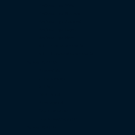
Regionalliga West
Regionalliga Nordost
Regionalliga Südwest
Regionalliga Bayern
Regionalliga Nord
XXL-Zuschauertabelle
XXL-Auswärtsfahrertabelle
Saison 2022/23
Bundesliga
2. Bundesliga
3. Liga
DFB-Pokal
Europapokal
Top Zuschauer
Top Auswärtsfahrer
Saison 2021/22