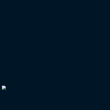
Schaubild: Punkteverteilung in Rheinland-Pf
Beitrag veröffentlicht:
27. Mai 2020