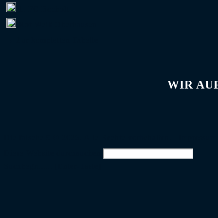
1. FC Bocholt
Rot-Weiß Oberhausen
→ Zur kompletten Tabelle
WIR AU
Die falsche 9 © 2026. Alle Rechte vorbehalten. |
Impressum
Diese Website durchsuchen
Suchbegriff... [Enter-Taste]