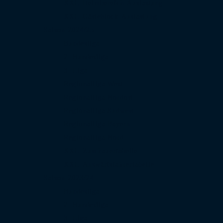
XXL-Heimbereich-Auslastung
XXL-Gästeblock-Auslastung
Saison 2024/25
Bundesliga
2. Bundesliga
3. Liga
Regionalliga West
Regionalliga Nordost
Regionalliga Südwest
Regionalliga Bayern
Regionalliga Nord
XXL-Zuschauertabelle
XXL-Auswärtsfahrertabelle
Saison 2023/24
Bundesliga
2. Bundesliga
3. Liga