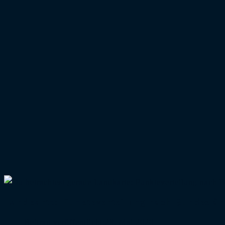
Landkarte: Punkteverteilung nach Bundeslä
Beitrag veröffentlicht:
28. Mai 2020