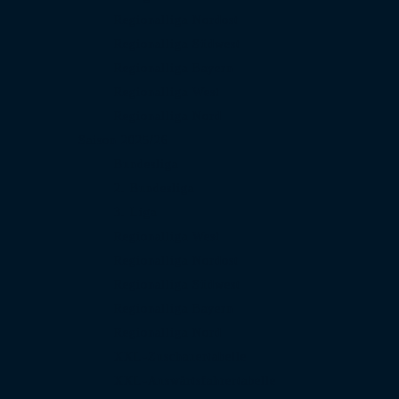
Regionalliga Nordost
Regionalliga Südwest
Regionalliga Bayern
Regionalliga West
Regionalliga Nord
Saison 2025/26
Bundesliga
2. Bundesliga
3. Liga
Regionalliga West
Regionalliga Nordost
Regionalliga Südwest
Regionalliga Bayern
Regionalliga Nord
XXL-Zuschauertabelle
XXL-Auswärtsfahrertabelle