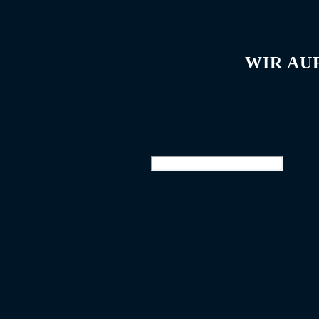
WIR AU
Die falsche 9 © 2026. Alle Rechte vorbehalten. |
Impressum
Diese Website durchsuchen
Suchbegriff... [Enter-Taste]