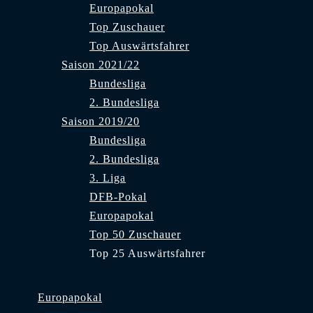
Europapokal
Top Zuschauer
Top Auswärtsfahrer
Saison 2021/22
Bundesliga
2. Bundesliga
Saison 2019/20
Bundesliga
2. Bundesliga
3. Liga
DFB-Pokal
Europapokal
Top 50 Zuschauer
Top 25 Auswärtsfahrer
Europapokal