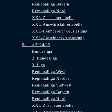
Regionalliga Bayern
Regionalliga Nord
XXL-Zuschauertabelle
XXL-Auswärtsfahrertabelle
XXL-Heimbereich-Auslastung
XXL-Gästeblock-Auslastung
Saison 2024/25
Bundesliga
2. Bundesliga
3. Liga
Regionalliga West
Regionalliga Nordost
Regionalliga Südwest
Regionalliga Bayern
Regionalliga Nord
XXL-Zuschauertabelle