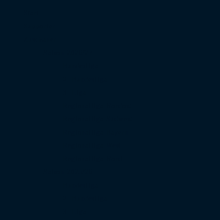
Start
Supporter
Zuschauer
Saison 2026/27
Bundesliga
2. Bundesliga
3. Liga
Regionalliga Nordost
Regionalliga Südwest
Regionalliga Bayern
Regionalliga West
Regionalliga Nord
Saison 2025/26
Bundesliga
2. Bundesliga
3. Liga