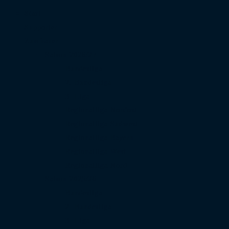
Start
Supporter
Zuschauer
Saison 2026/27
Bundesliga
2. Bundesliga
3. Liga
Regionalliga Nordost
Regionalliga Südwest
Regionalliga Bayern
Regionalliga West
Regionalliga Nord
Saison 2025/26
Bundesliga
2. Bundesliga
3. Liga