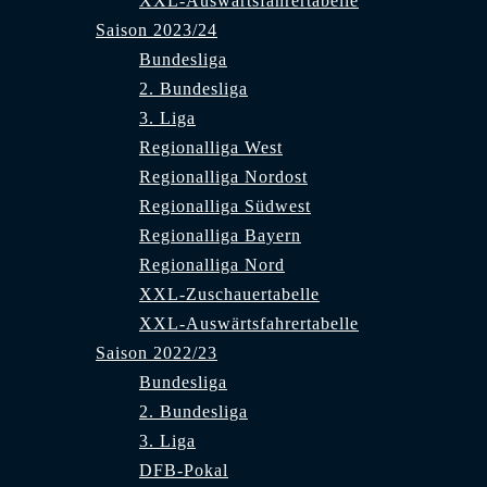
XXL-Auswärtsfahrertabelle
Saison 2023/24
Bundesliga
2. Bundesliga
3. Liga
Regionalliga West
Regionalliga Nordost
Regionalliga Südwest
Regionalliga Bayern
Regionalliga Nord
XXL-Zuschauertabelle
XXL-Auswärtsfahrertabelle
Saison 2022/23
Bundesliga
2. Bundesliga
3. Liga
DFB-Pokal