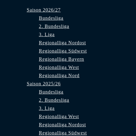
Saison 2026/27
Bundesliga
2. Bundesliga
3. Liga
Regionalliga Nordost
Regionalliga Südwest
Regionalliga Bayern
Regionalliga West
Regionalliga Nord
Saison 2025/26
Bundesliga
2. Bundesliga
3. Liga
Regionalliga West
Regionalliga Nordost
Regionalliga Südwest