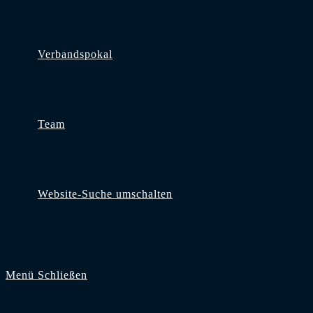
Verbandspokal
Team
Website-Suche umschalten
Menü
Schließen