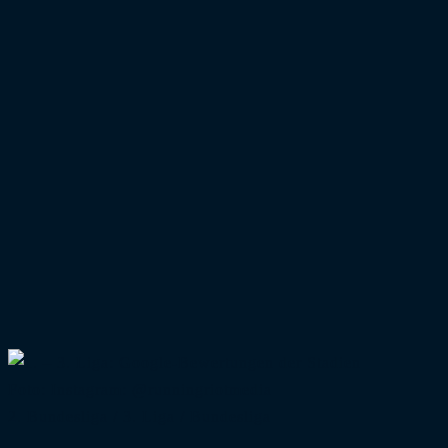
Foto: Instagram: @runningriotmedia
2. Bundesliga
/
3. Liga
/
Bundesliga