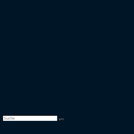
Bundesliga
2. Bundesliga
Saison 2019/20
Bundesliga
2. Bundesliga
3. Liga
DFB-Pokal
Europapokal
Top 50 Zuschauer
Top 25 Auswärtsfahrer
Europapokal
Verbandspokal
Team
Website-Suche umschalten