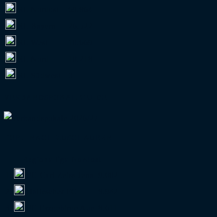
RL Nordost
69.864
RL Bayern
26.522
RL West
10.669
RL Nord
10.218
RL Südwest
0
VERBANDSPOKAL-GUIDE
TOP 5 NACH ZUSCHAUERN
Regionalliga Nordost
1.
FC Carl Zeiss Jena
9.002
2.
Hallescher FC
8.942
3.
FC Erzgebirge Aue
8.611