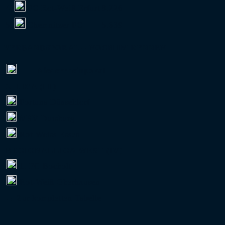
4.
FC Rot-Weiß Erfurt
8.226
5.
Chemnitzer FC
5.639
VERBANDSPOKAL – NOCH IM RENNEN
Niederrheinpokal
3. LIGA (III)
Fortuna Düsseldorf
MSV Duisburg
Rot-Weiss Essen
REGIONALLIGA WEST (IV)
1. FC Bocholt
Rot-Weiß Oberhausen
→ Zur kompletten Tabelle