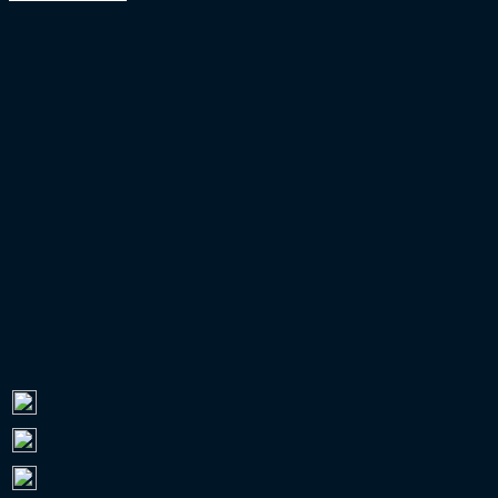
13. Januar 2021
VERMARKTUNGSPARTNER
FUSSBALL IM FREE-TV
Mittwoch
EUROPAPOKAL-QUALIFIKATION
ZUSCHAUER 2026/27
Bundesliga
0
2. Bundesliga
0
3. Liga
0