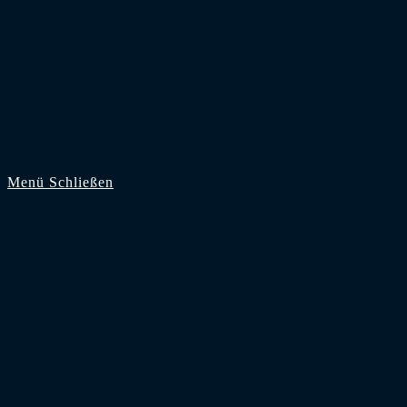
Zum Inhalt springen
Menü
Schließen
Start
Supporter
Zuschauer
Saison 2026/27
Bundesliga
2. Bundesliga
3. Liga