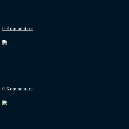
1. – 3. Liga: Google-Bewertungen der Stadien
Wie schneiden die 56 Stadien der Vereine in den drei deut
0 Kommentare
20. Dezember 2022
Google-Duell
Häufiger bei Google gesucht: Dynamo Dresd
Dynamo Dresden oder Hansa Rostock? Welcher Klub wird 
0 Kommentare
31. März 2021
Google-Duell
Häufiger bei Google gesucht: 1. FC Nürnber