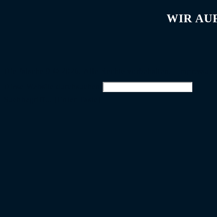
WIR AU
Die falsche 9 © 2026. Alle Rechte vorbehalten. |
Impressum
Diese Website durchsuchen
Suchbegriff... [Enter-Taste]