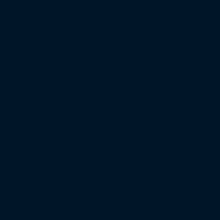
XXL-Heimbereich-Auslastung
XXL-Gästeblock-Auslastung
Saison 2024/25
Bundesliga
2. Bundesliga
3. Liga
Regionalliga West
Regionalliga Nordost
Regionalliga Südwest
Regionalliga Bayern
Regionalliga Nord
XXL-Zuschauertabelle
XXL-Auswärtsfahrertabelle
Saison 2023/24
Bundesliga
2. Bundesliga
3. Liga