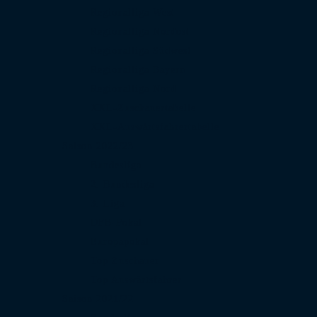
Regionalliga West
Regionalliga Nordost
Regionalliga Südwest
Regionalliga Bayern
Regionalliga Nord
XXL-Zuschauertabelle
XXL-Auswärtsfahrertabelle
Saison 2022/23
Bundesliga
2. Bundesliga
3. Liga
DFB-Pokal
Europapokal
Top Zuschauer
Top Auswärtsfahrer
Saison 2021/22