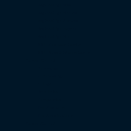
Regionalliga West
Regionalliga Nordost
Regionalliga Südwest
Regionalliga Bayern
Regionalliga Nord
XXL-Zuschauertabelle
XXL-Auswärtsfahrertabelle
Saison 2022/23
Bundesliga
2. Bundesliga
3. Liga
DFB-Pokal
Europapokal
Top Zuschauer
Top Auswärtsfahrer
Saison 2021/22