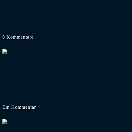
Bundesliga: Erstmals seit 1,5 Jahren leere Pl
Borussia Mönchengladbach wartet seit Ende März auf einen
0 Kommentare
16. September 2025
Foto: Instagram @stadionbruder
Bundesliga
Nur zwei Heimbereiche beim Bundesliga-Auft
Die Bundesliga ist in die Saison 2025/26 gestartet. Alle M
Ein Kommentar
3. September 2025
Foto: 1. FC Magdeburg / Norman Seidler