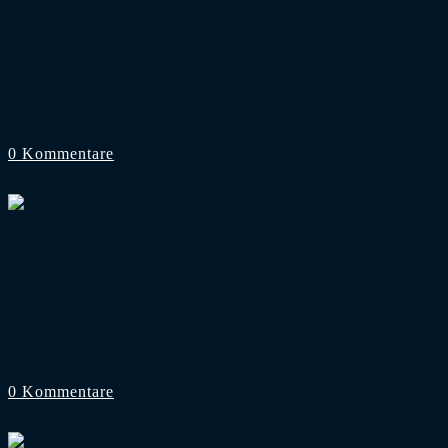
1. FC Magdeburg
/
Regionalliga
Magdeburg: Heimbereich bleibt gegen Halle 
Der 1. FC Magdeburg verzichtet am 2. Spieltag der Region
0 Kommentare
23. Juli 2025
Foto: Patrick Nawe
Bundesliga
Heimbereich-Auslastung: Fünf Bundesliga-Kl
In der Bundesliga-Saison 2024/25 war bei nur fünf Bundesl
0 Kommentare
10. Juni 2025