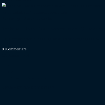
Foto: Instagram @groundhopperz_cgn
Bundesliga
/
Zuschauerzahlen
Sechs Millionen Fans waren in der Bundesli
Die Hinrunde der Bundesliga ist seit dem vergangenen Woc
0 Kommentare
17. Januar 2024
1
2
Gehe zur nächsten Seite
VERMARKTUNGSPARTNER