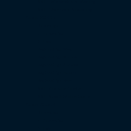
XXL-Heimbereich-Auslastung
XXL-Gästeblock-Auslastung
Saison 2024/25
Bundesliga
2. Bundesliga
3. Liga
Regionalliga West
Regionalliga Nordost
Regionalliga Südwest
Regionalliga Bayern
Regionalliga Nord
XXL-Zuschauertabelle
XXL-Auswärtsfahrertabelle
Saison 2023/24
Bundesliga
2. Bundesliga
3. Liga