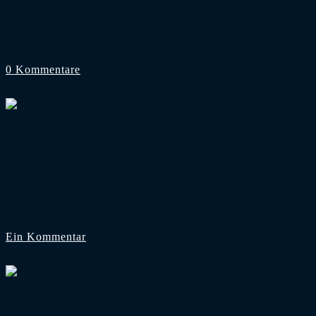
Letztes Heimspiel: Mehrere Drittligisten ve
In der 3. Liga geht es in die Crunchtime um den…
0 Kommentare
8. Mai 2026
Foto: Instagram @hoppinggeier
2. Bundesliga
/
Arminia Bielefeld
Bielefeld gegen Fürth: Gästeblock wird zum
Am Freitagabend (18:30 Uhr) empfängt Arminia Bielefeld z
Ein Kommentar
18. September 2025
Foto: Instagram @bastivfl93
Borussia Mönchengladbach
/
Bundesliga