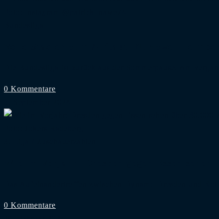
Foto: Instagram @patrick_nawe74
Bundesliga
Volle Stadien zum Auftakt: Nur zwei Heimber
Die Bundesliga ist zurück aus der Sommerpause. Am verg
0 Kommentare
5. September 2024
Foto: Jokers Radeberg
3. Liga
/
Zuschauerzahlen
Wie im Vorjahr: Dresden gegen Essen sehen 
Das Aufeinandertreffen zwischen Dynamo Dresden und Rot-
0 Kommentare
29. Februar 2024