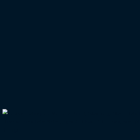
Havelse-Fans beim Spiel gegen Cottbus. Foto: Instagram: @
3. Liga