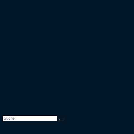
Bundesliga
2. Bundesliga
Saison 2019/20
Bundesliga
2. Bundesliga
3. Liga
DFB-Pokal
Europapokal
Top 50 Zuschauer
Top 25 Auswärtsfahrer
Europapokal
Verbandspokal
Team
Website-Suche umschalten