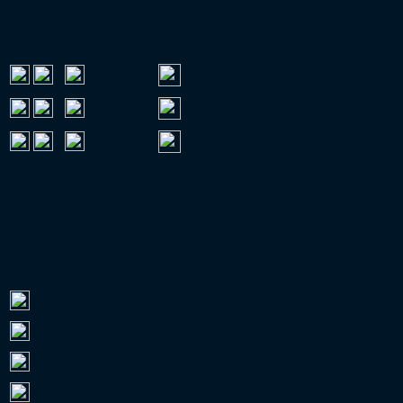
FUSSBALL IM FREE-TV
Freitag
:
19:00 Uhr
:
19:00 Uhr
:
20:30 Uhr
EUROPAPOKAL-QUALIFIKATION
ZUSCHAUER 2026/27
Bundesliga
0
2. Bundesliga
0
3. Liga
0
RL Nordost
101.981