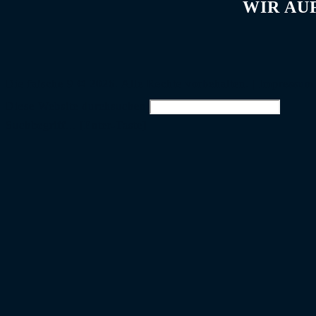
WIR AU
Die falsche 9 © 2026. Alle Rechte vorbehalten. |
Impressum
Diese Website durchsuchen
Suchbegriff... [Enter-Taste]