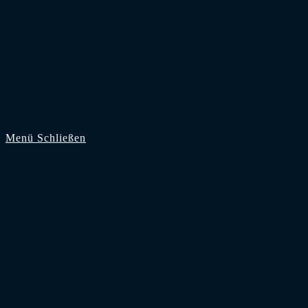
Zum Inhalt springen
Menü
Schließen
Start
Supporter
Zuschauer
Saison 2026/27
Bundesliga
2. Bundesliga
3. Liga