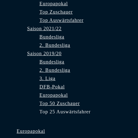
Europapokal
Top Zuschauer
Top Auswärtsfahrer
Saison 2021/22
Bundesliga
2. Bundesliga
Saison 2019/20
Bundesliga
2. Bundesliga
3. Liga
DFB-Pokal
Europapokal
Top 50 Zuschauer
Top 25 Auswärtsfahrer
Europapokal