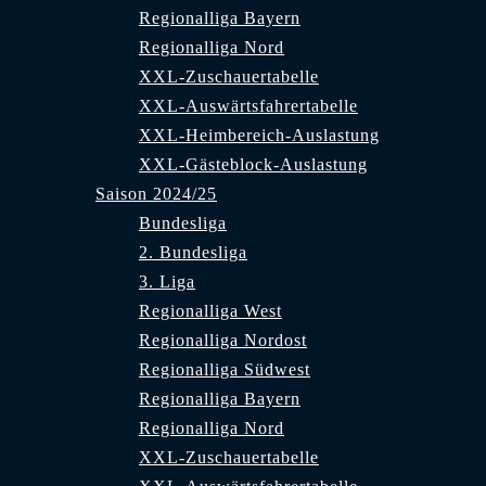
Regionalliga Bayern
Regionalliga Nord
XXL-Zuschauertabelle
XXL-Auswärtsfahrertabelle
XXL-Heimbereich-Auslastung
XXL-Gästeblock-Auslastung
Saison 2024/25
Bundesliga
2. Bundesliga
3. Liga
Regionalliga West
Regionalliga Nordost
Regionalliga Südwest
Regionalliga Bayern
Regionalliga Nord
XXL-Zuschauertabelle