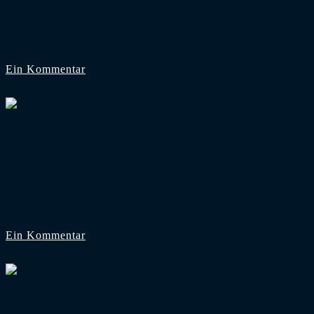
Die Lieblingsvereine der Halbfinalisten der
Im Alexandra Palace in London fliegen seit Mitte Dezember
Ein Kommentar
2. Januar 2025
Foto: Instagram @makki.sport2
Champions League
Champions League: Zwei Teams in der K.O.-P
In der UEFA Champions League sind am 5. Spieltag die er
Ein Kommentar
12. Dezember 2024
Foto: Instagram @vitleo_sport
Champions League
/
Conference League
/
Europa League