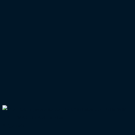
Foto: IMAGO / Action Plus
Allgemein