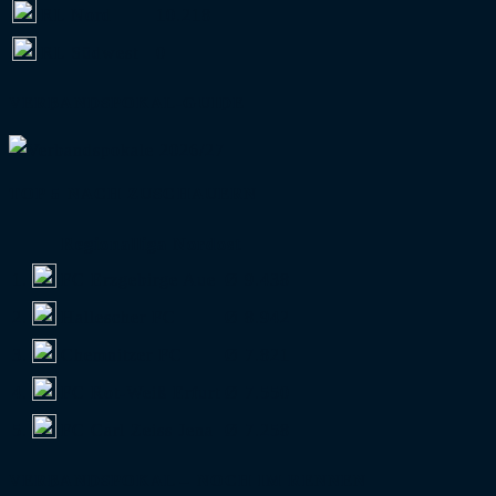
RL Nord
10.218
RL Südwest
0
VERBANDSPOKAL-GUIDE
TOP 5 NACH ZUSCHAUERN
Regionalliga Nordost
1.
FC Erzgebirge Aue
Ø 9.438
2.
Hallescher FC
Ø 8.942
3.
Chemnitzer FC
Ø 7.821
4.
FC Rot-Weiß Erfurt
Ø 7.550
5.
FC Carl Zeiss Jena
Ø 7.258
VERBANDSPOKAL – NOCH IM RENNEN