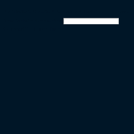
Die falsche 9 © 2026. Alle Rechte vorbehalten. |
Impressum
Diese Website durchsuchen
Suchbegriff... [Enter-Taste]