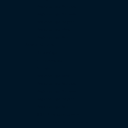
Regionalliga Nordost
Regionalliga Südwest
Regionalliga Bayern
Regionalliga West
Regionalliga Nord
Saison 2025/26
Bundesliga
2. Bundesliga
3. Liga
Regionalliga West
Regionalliga Nordost
Regionalliga Südwest
Regionalliga Bayern
Regionalliga Nord
XXL-Zuschauertabelle
XXL-Auswärtsfahrertabelle